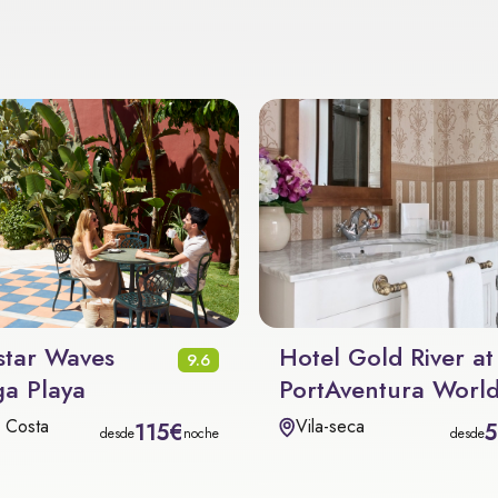
star Waves
Hotel Gold River at
9.6
a Playa
PortAventura Worl
x Costa
Vila-seca
115€
desde
noche
desde