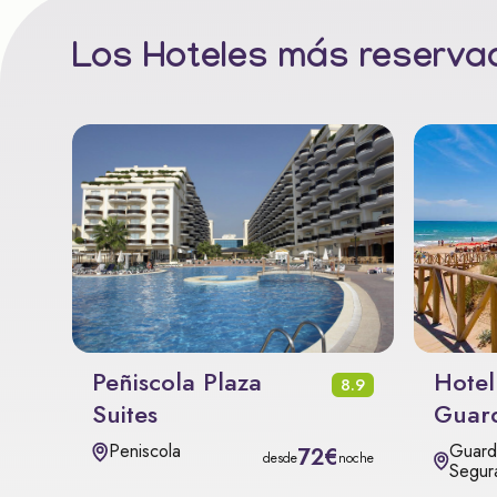
Los Hoteles más reservad
Peñiscola Plaza
Hotel
8.9
Suites
Guar
Guard
Peniscola
72€
desde
noche
Segur