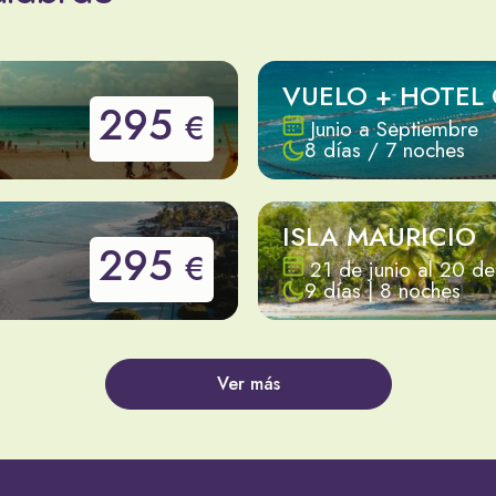
VUELO + HOTEL
295
€
Junio a Septiembre
8 días / 7 noches
ISLA MAURICIO
295
€
21 de junio al 20 d
9 días | 8 noches
Ver más