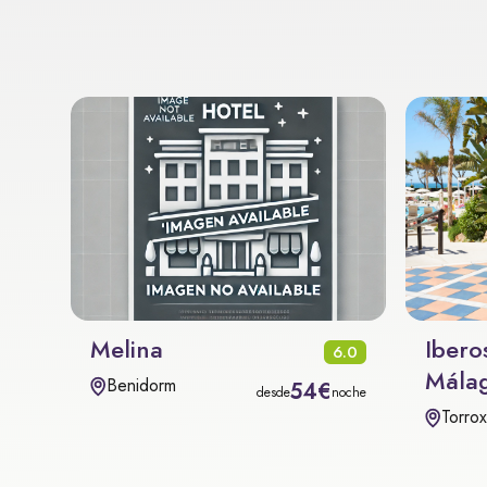
Melina
Ibero
6.0
Málag
Benidorm
54€
desde
noche
Torro