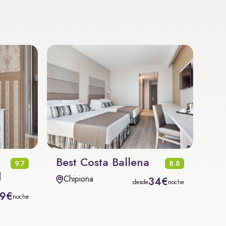
Best Costa Ballena
9.7
8.8
d
Chipiona
34€
desde
noche
59€
noche