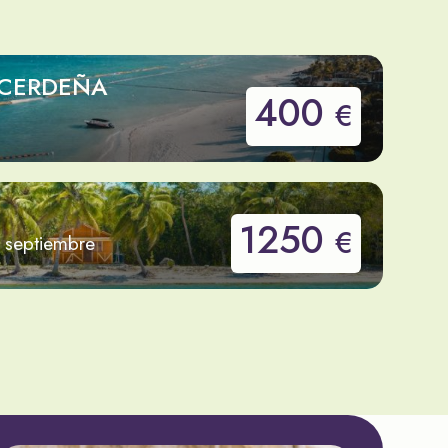
 CERDEÑA
400
€
1250
€
e septiembre