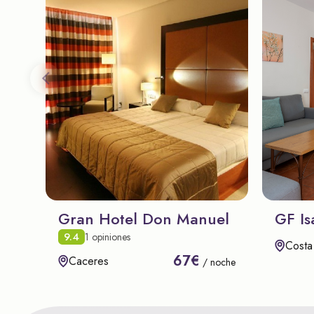
Gran Hotel Don Manuel
GF Is
9.4
1 opiniones
Costa
67€
Caceres
/ noche