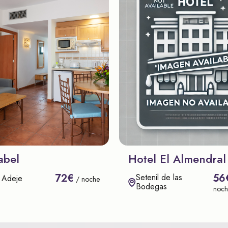
abel
Hotel El Almendral
72€
56
Setenil de las
 Adeje
/ noche
Bodegas
noch