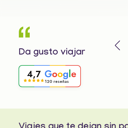
Da gusto viajar
G
o
o
g
l
e
4,7
120 reseñas
Viajes que te dejan sin p