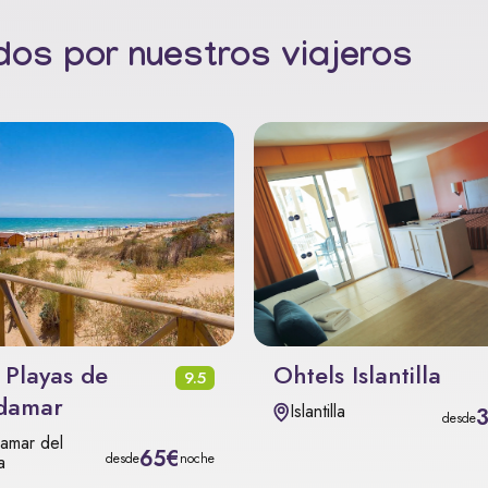
os por nuestros viajeros
 Playas de
Ohtels Islantilla
9.5
damar
Islantilla
desde
amar del
65€
desde
noche
a