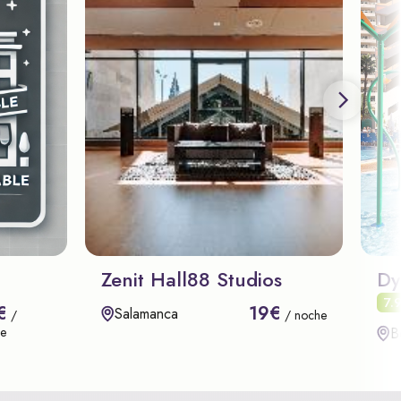
Zenit Hall88 Studios
Dy
7.
€
19€
Salamanca
/
/ noche
B
e