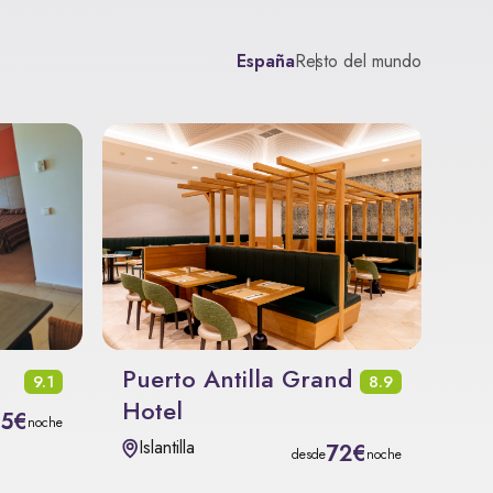
España
Resto del mundo
Puerto Antilla Grand
9.1
8.9
Hotel
35€
noche
Islantilla
72€
desde
noche