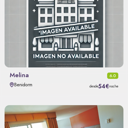
Melina
6.0
Benidorm
54€
desde
noche