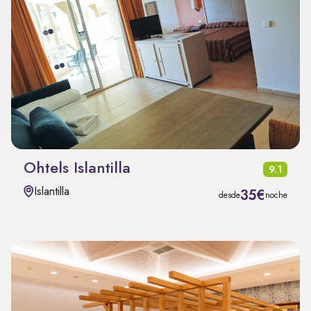
Ohtels Islantilla
9.1
Islantilla
35€
desde
noche