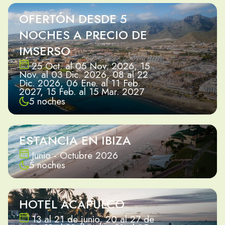
OFERTÓN DESDE 5
NOCHES A PRECIO DE
IMSERSO
25 Oct. al 05 Nov. 2026, 15
Nov. al 03 Dic. 2026, 08 al 22
Dic. 2026, 06 Ene. al 11 Feb.
2027, 15 Feb. al 15 Mar. 2027
5 noches
ESTANCIA EN IBIZA
Junio - Octubre 2026
5 noches
HOTEL ACAPULCO
13 al 21 de junio, 20 al 27 de