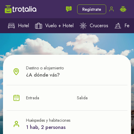
Regístrate
Hotel
Vuelo + Hotel
Cruceros
Ferr
Destino o alojamiento
¿CUÁL VA A SER TU PRÓXIMO TROTE?
Entrada
Salida
Ahorra en tus viajes con
nuestras ofertas
Huéspedes y habitaciones
1 hab, 2 personas