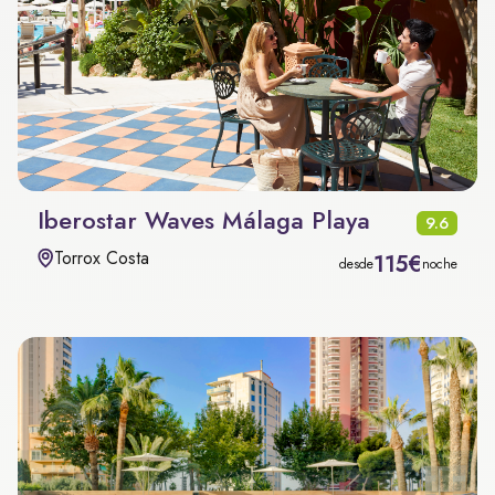
Iberostar Waves Málaga Playa
9.6
Torrox Costa
115€
desde
noche