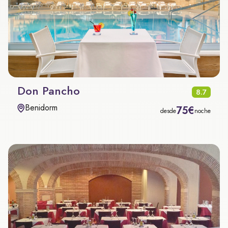
Don Pancho
8.7
Benidorm
75€
desde
noche