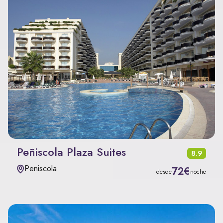
Peñiscola Plaza Suites
8.9
Peniscola
72€
desde
noche