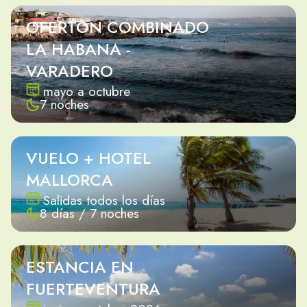
OFERTON COMBINADO
LA HABANA -
VARADERO
mayo a octubre
7 noches
VUELO + HOTEL
MALLORCA
Salidas todos los días
8 días / 7 noches
ESTANCIA EN
FUERTEVENTURA