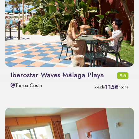
Iberostar Waves Málaga Playa
9.6
Torrox Costa
115€
desde
noche