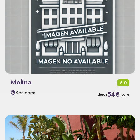
Melina
6.0
Benidorm
54€
desde
noche