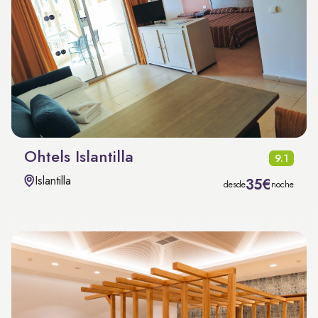
Ohtels Islantilla
9.1
Islantilla
35€
desde
noche