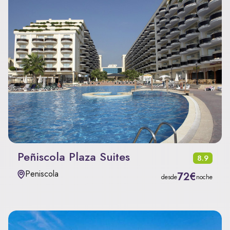
Peñiscola Plaza Suites
8.9
Peniscola
72€
desde
noche