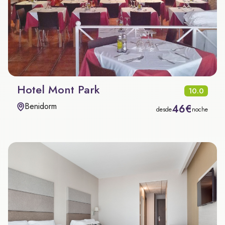
Hotel Mont Park
10.0
Benidorm
46€
desde
noche