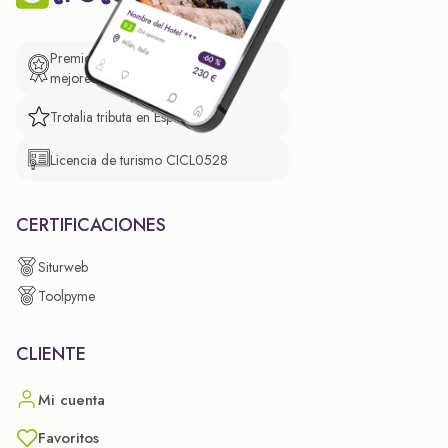
Premio de El Confidencial a las
mejores prácticas empresariales.
Trotalia tributa en España
Licencia de turismo CICL0528
CERTIFICACIONES
Siturweb
Toolpyme
CLIENTE
Mi cuenta
Favoritos