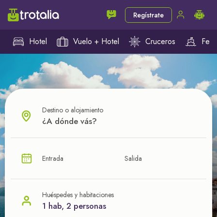
Regístrate
Hotel
Vuelo + Hotel
Cruceros
Ferr
Destino o alojamiento
¿CUÁL VA A SER TU PRÓXIMO TROTE?
Entrada
Salida
Ahorra en tus viajes con
nuestras ofertas
Huéspedes y habitaciones
1 hab, 2 personas