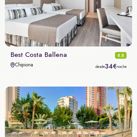
Best Costa Ballena
8.8
Chipiona
34€
desde
noche