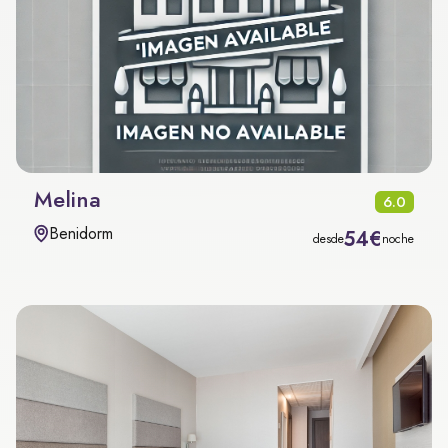
Melina
6.0
Benidorm
54€
desde
noche