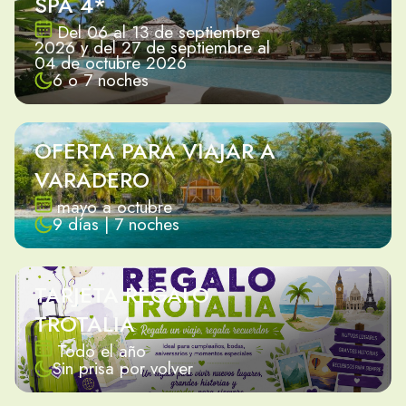
SPA 4*
Del 06 al 13 de septiembre
2026 y del 27 de septiembre al
04 de octubre 2026
6 o 7 noches
OFERTA PARA VIAJAR A
VARADERO
mayo a octubre
9 días | 7 noches
TARJETA REGALO
TROTALIA
Todo el año
Sin prisa por volver