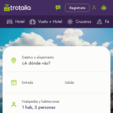
Regístrate
Hotel
Vuelo + Hotel
Cruceros
Ferr
Destino o alojamiento
¿CUÁL VA A SER TU PRÓXIMO TROTE?
Entrada
Salida
Ahorra en tus viajes con
nuestras ofertas
Huéspedes y habitaciones
1 hab, 2 personas