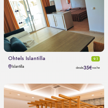
Ohtels Islantilla
9.1
Islantilla
35€
desde
noche