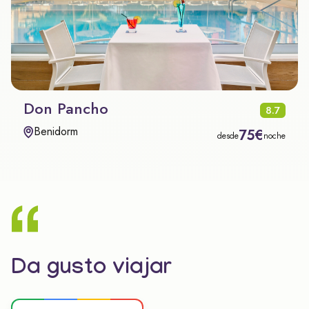
Don Pancho
8.7
Benidorm
75€
desde
noche
Da gusto viajar