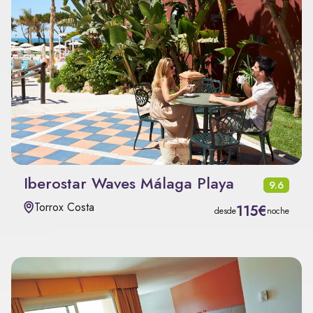
Iberostar Waves Málaga Playa
9.6
Torrox Costa
115€
desde
noche