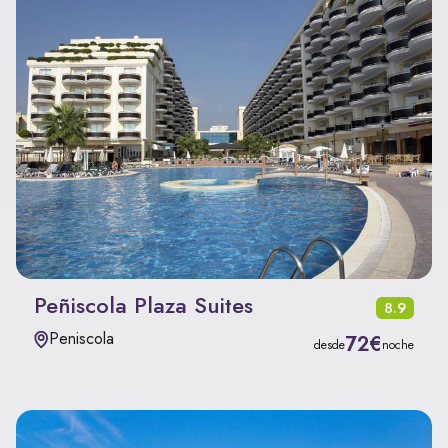
Peñiscola Plaza Suites
8.9
Peniscola
72€
desde
noche