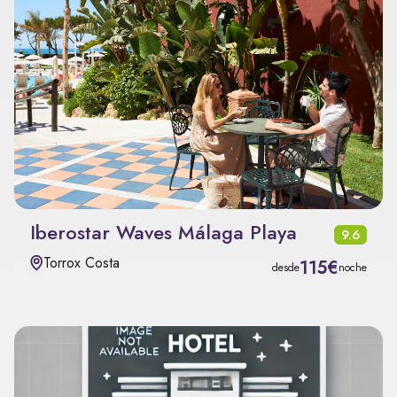
Iberostar Waves Málaga Playa
9.6
Torrox Costa
115€
desde
noche