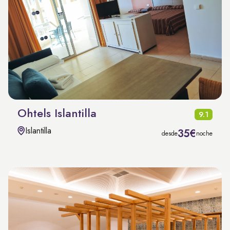
Ohtels Islantilla
9.1
Islantilla
35€
desde
noche