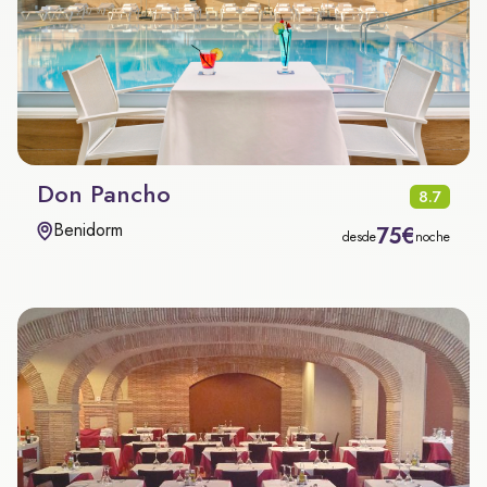
Don Pancho
8.7
Benidorm
75€
desde
noche