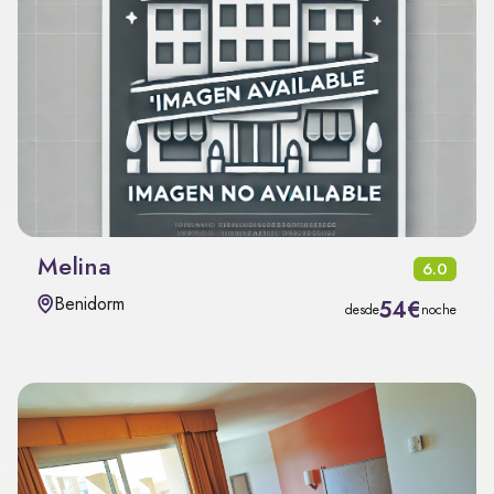
Melina
6.0
Benidorm
54€
desde
noche