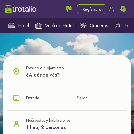
Regístrate
Hotel
Vuelo + Hotel
Cruceros
Ferr
Destino o alojamiento
¿CUÁL VA A SER TU PRÓXIMO TROTE?
Entrada
Salida
Ahorra en tus viajes con
nuestras ofertas
Huéspedes y habitaciones
1 hab, 2 personas