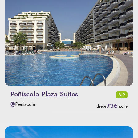
Peñiscola Plaza Suites
8.9
Peniscola
72€
desde
noche