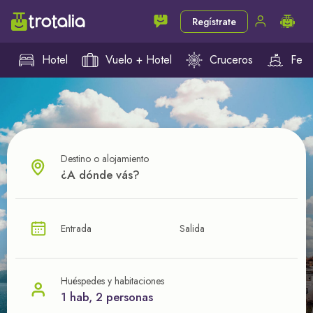
Regístrate
Hotel
Vuelo + Hotel
Cruceros
Ferr
Destino o alojamiento
¿CUÁL VA A SER TU PRÓXIMO TROTE?
Entrada
Salida
Ahorra en tus viajes con
nuestras ofertas
Huéspedes y habitaciones
1 hab, 2 personas