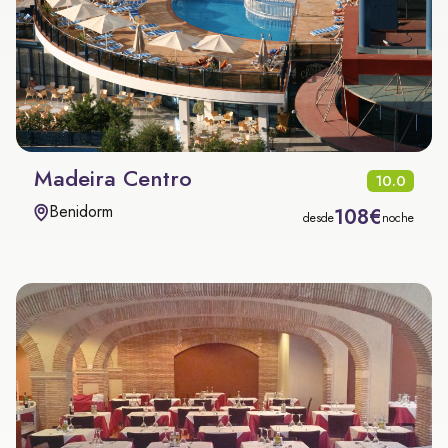
Madeira Centro
10.0
Benidorm
108€
desde
noche