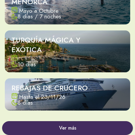
MENORCA
Mayo a Octubre
8 días / 7 noches
TURQUÍA MÁGICA Y
EXÓTICA
10 días
REBAJAS DE CRUCERO
Hasta el 23/11/26
8 días
Ver más