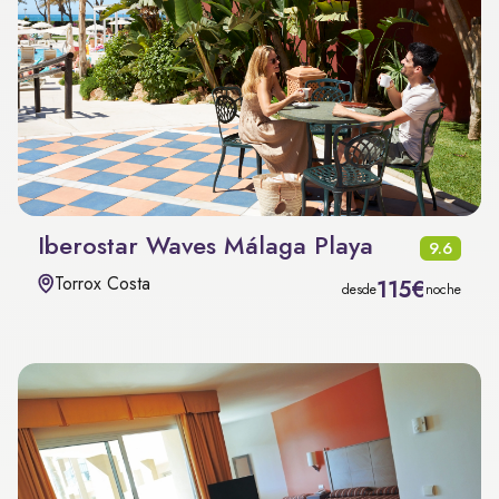
Iberostar Waves Málaga Playa
9.6
Torrox Costa
115€
desde
noche