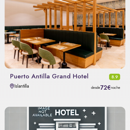
Puerto Antilla Grand Hotel
8.9
Islantilla
72€
desde
noche