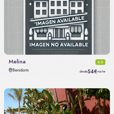
Melina
6.0
Benidorm
54€
desde
noche