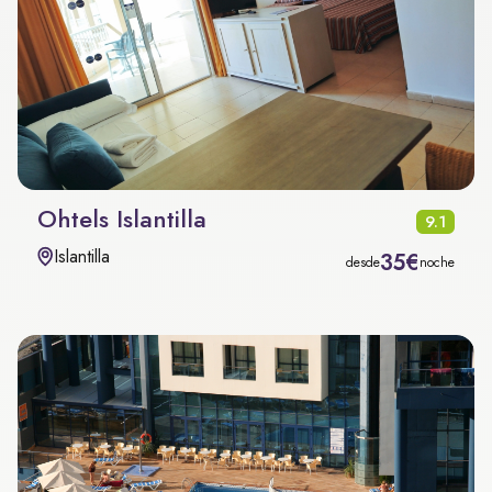
Ohtels Islantilla
9.1
Islantilla
35€
desde
noche