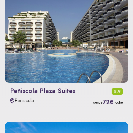
Peñiscola Plaza Suites
8.9
Peniscola
72€
desde
noche