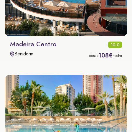
Madeira Centro
10.0
Benidorm
108€
desde
noche