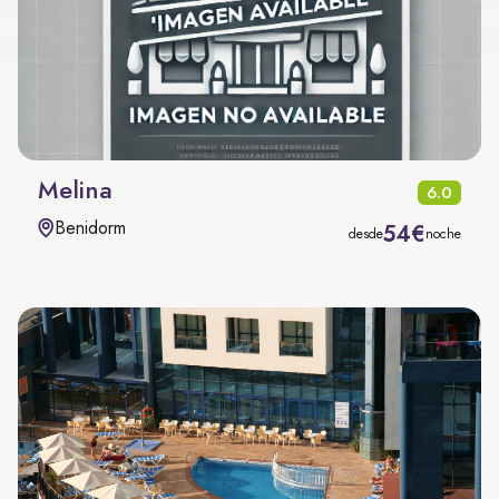
Melina
6.0
Benidorm
54€
desde
noche