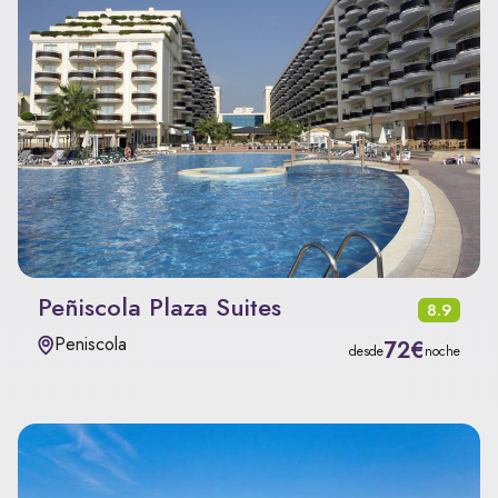
Peñiscola Plaza Suites
8.9
Peniscola
72€
desde
noche