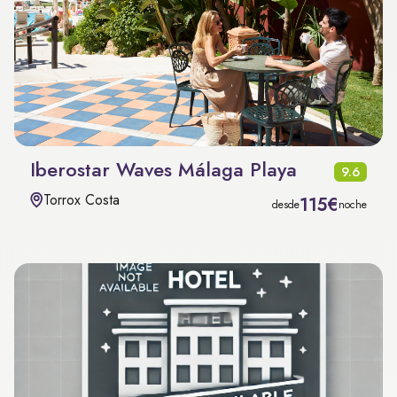
Iberostar Waves Málaga Playa
9.6
Torrox Costa
115€
desde
noche