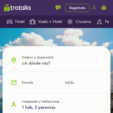
Regístrate
Hotel
Vuelo + Hotel
Cruceros
Ferr
Destino o alojamiento
¿CUÁL VA A SER TU PRÓXIMO TROTE?
Entrada
Salida
Ahorra en tus viajes con
nuestras ofertas
Huéspedes y habitaciones
1 hab, 2 personas