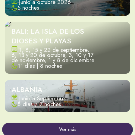
junio a octubre 2026
5 noches
BALI: LA ISLA DE LOS
DIOSES Y PLAYAS
1, 8, 15 y 22 de septiembre,
6, 13 y 20 de octubre, 3, 10 y 17
de noviembre, 1 y 8 de diciembre
11 días | 8 noches
ALBANIA
Junio a Septiembre
8 días / 7 noches
Ver más