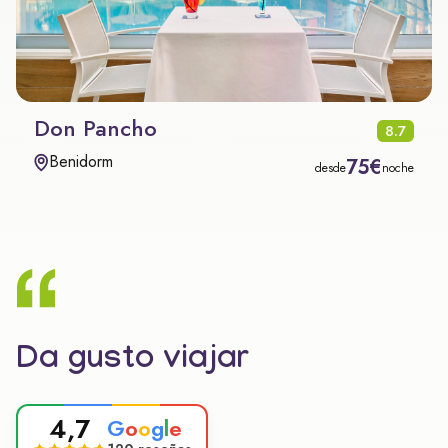
Don Pancho
8.7
Benidorm
75€
desde
noche
Da gusto viajar
4,7
G
o
o
g
l
e