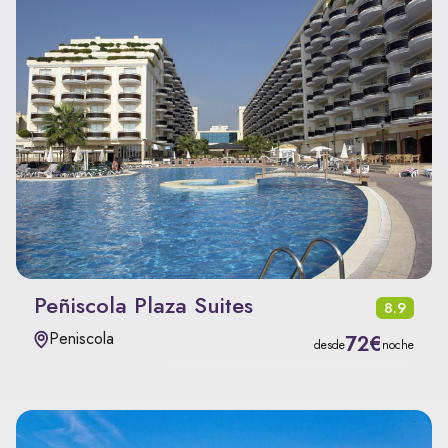
Peñiscola Plaza Suites
8.9
Peniscola
72€
desde
noche