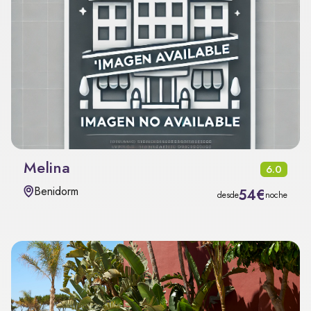
Melina
6.0
Benidorm
54€
desde
noche