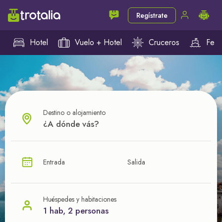
Regístrate
Hotel
Vuelo + Hotel
Cruceros
Ferr
Destino o alojamiento
¿CUÁL VA A SER TU PRÓXIMO TROTE?
Entrada
Salida
Ahorra en tus viajes con
nuestras ofertas
Huéspedes y habitaciones
1 hab, 2 personas