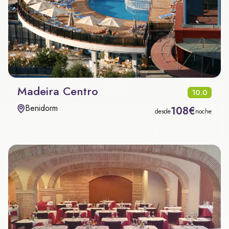
Madeira Centro
10.0
Benidorm
108€
desde
noche