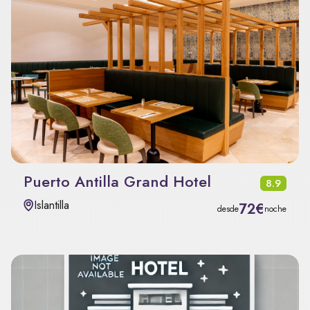
Puerto Antilla Grand Hotel
8.9
Islantilla
72€
desde
noche