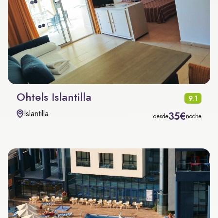
Ohtels Islantilla
9.1
Islantilla
35€
desde
noche