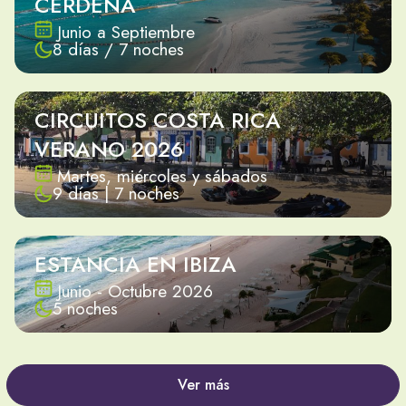
CERDEÑA
Junio a Septiembre
8 días / 7 noches
CIRCUITOS COSTA RICA
VERANO 2026
Martes, miércoles y sábados
9 días | 7 noches
ESTANCIA EN IBIZA
Junio - Octubre 2026
5 noches
Ver más