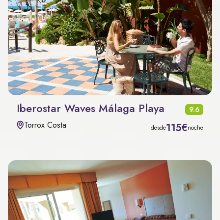
Iberostar Waves Málaga Playa
9.6
Torrox Costa
115€
desde
noche