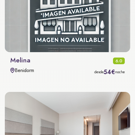
Melina
6.0
Benidorm
54€
desde
noche