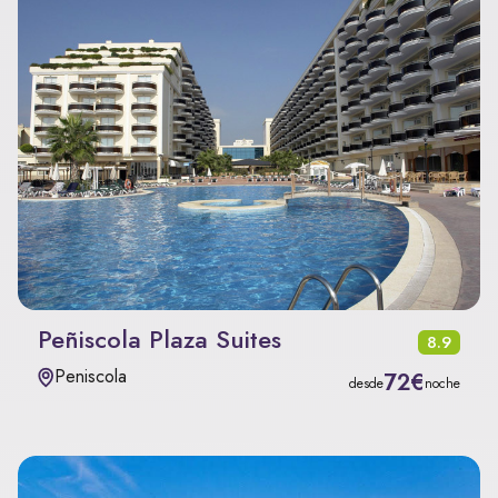
Peñiscola Plaza Suites
8.9
Peniscola
72€
desde
noche