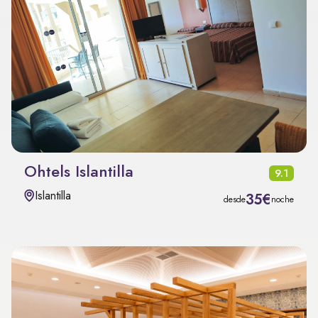
Ohtels Islantilla
9.1
Islantilla
35€
desde
noche