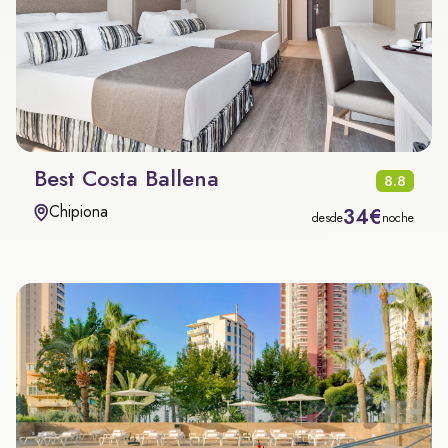
Best Costa Ballena
8.8
Chipiona
34€
desde
noche