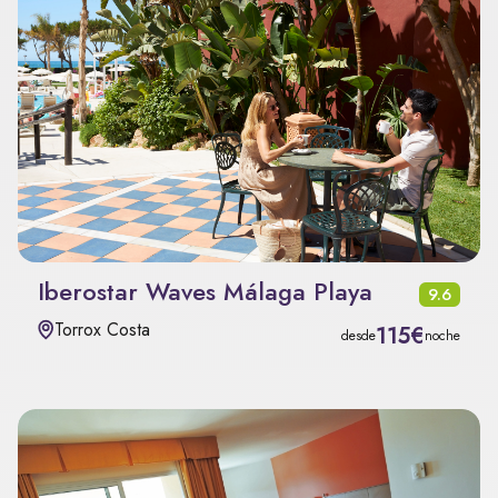
Iberostar Waves Málaga Playa
9.6
Torrox Costa
115€
desde
noche