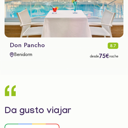
Don Pancho
8.7
Benidorm
75€
desde
noche
Da gusto viajar