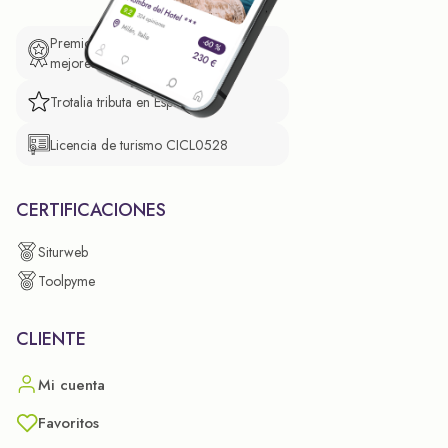
Premio de El Confidencial a las
mejores prácticas empresariales.
Trotalia tributa en España
Licencia de turismo CICL0528
CERTIFICACIONES
Siturweb
Toolpyme
CLIENTE
Mi cuenta
Favoritos