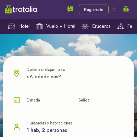
Regístrate
Hotel
Vuelo + Hotel
Cruceros
Ferr
Destino o alojamiento
¿CUÁL VA A SER TU PRÓXIMO TROTE?
Entrada
Salida
Ahorra en tus viajes con
nuestras ofertas
Huéspedes y habitaciones
1 hab, 2 personas