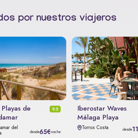
os por nuestros viajeros
 Playas de
Iberostar Waves
9.5
damar
Málaga Playa
amar del
Torrox Costa
1
desde
65€
desde
noche
a