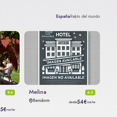
España
Resto del mundo
Melina
9.6
6.0
Benidorm
54€
desde
noche
15€
noche