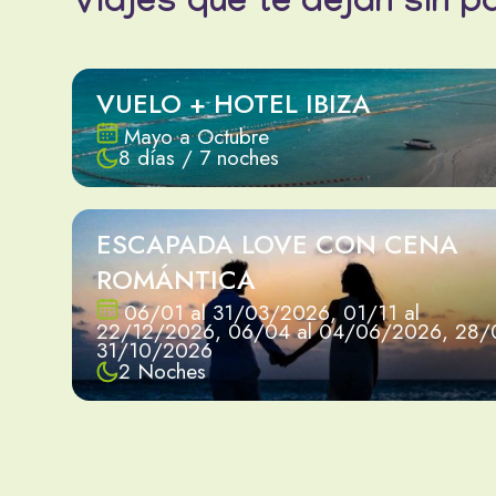
Viajes que te dejan sin p
VUELO + HOTEL IBIZA
Mayo a Octubre
8 días / 7 noches
ESCAPADA LOVE CON CENA
ROMÁNTICA
06/01 al 31/03/2026, 01/11 al
22/12/2026, 06/04 al 04/06/2026, 28/0
31/10/2026
2 Noches