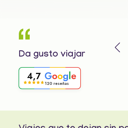
Da gusto viajar
G
o
o
g
l
e
4,7
120 reseñas