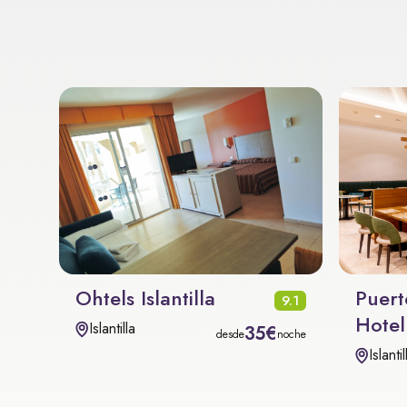
Ohtels Islantilla
Puert
9.1
Hotel
Islantilla
35€
desde
noche
Islantil