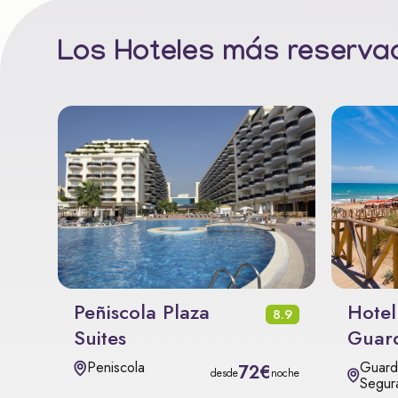
Los Hoteles más reservad
Peñiscola Plaza
Hotel
8.9
Suites
Guar
Guard
Peniscola
72€
desde
noche
Segur