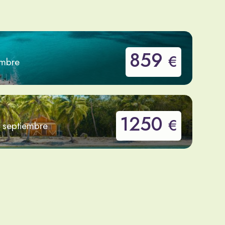
859
€
embre
1250
€
e septiembre