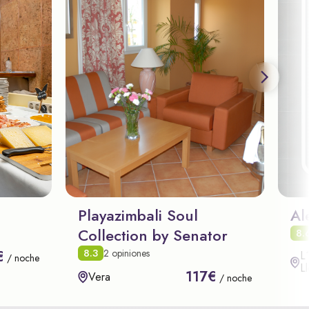
Playazimbali Soul
Al
Collection by Senator
8.
8.3
2 opiniones
€
L
/ noche
L
117€
Vera
/ noche