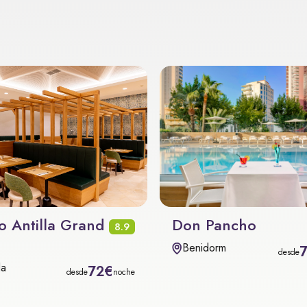
o Antilla Grand
Don Pancho
8.9
Benidorm
desde
la
72€
desde
noche