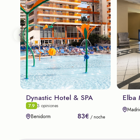
Dynastic Hotel & SPA
Elba 
7.9
3 opiniones
Madri
83€
Benidorm
/ noche