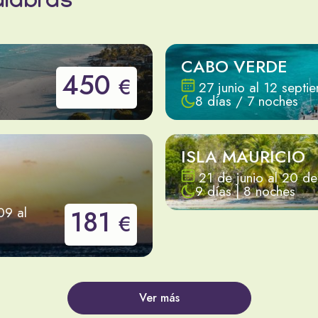
alabras
CABO VERDE
450
€
27 junio al 12 septi
8 días / 7 noches
ISLA MAURICIO
21 de junio al 20 d
9 días | 8 noches
9 al
181
€
Ver más