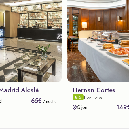
Madrid Alcalá
Hernan Cortes
8.6
1 opiniones
65€
d
/ noche
149
Gijon