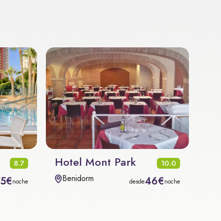
Hotel Mont Park
8.7
10.0
Benidorm
75€
46€
noche
desde
noche