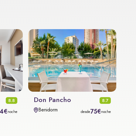
Don Pancho
8.8
8.7
Benidorm
4€
75€
noche
desde
noche