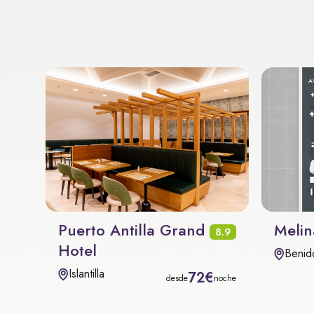
Puerto Antilla Grand
Melin
8.9
Hotel
Benid
Islantilla
72€
desde
noche