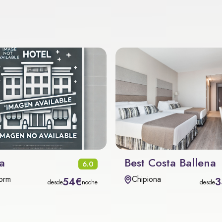
a
Best Costa Ballena
6.0
orm
Chipiona
54€
3
desde
noche
desde