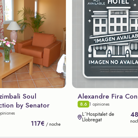
zimbali Soul
Alexandre Fira Con
ction by Senator
8.6
1 opiniones
piniones
4
L´Hospitalet de
Llobregat
noc
117€
/ noche