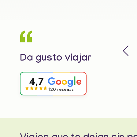
Da gusto viajar
G
o
o
g
l
e
4,7
120 reseñas