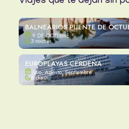
Viajes que te dejan sin p
BALNEARIOS PUENTE DE OCTU
9 DE OCTUBRE
3 noches
EUROPLAYAS CERDEÑA
Julio, Agosto, Septiembre
8 días