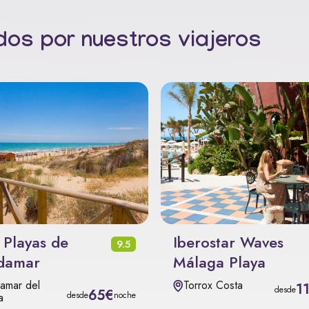
os por nuestros viajeros
 Playas de
Iberostar Waves
9.5
damar
Málaga Playa
amar del
Torrox Costa
1
desde
65€
desde
noche
a