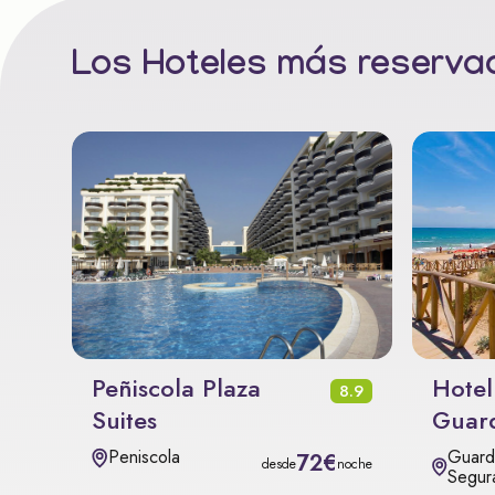
Los Hoteles más reservad
Peñiscola Plaza
Hotel
8.9
Suites
Guar
Guard
Peniscola
72€
desde
noche
Segur