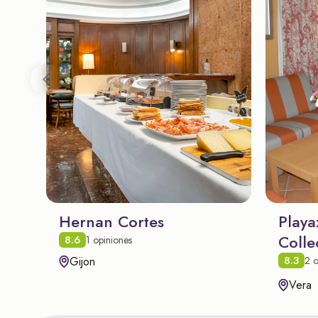
Hernan Cortes
Playa
Colle
8.6
1 opiniones
8.3
Gijon
2 o
Vera