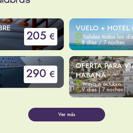
alabras
BRE
VUELO + HOTEL
205
€
Salidas todos los dí
8 días / 7 noches
OFERTA PARA VI
290
€
HABANA
mayo a octubre
9 días | 7 noches
Ver más