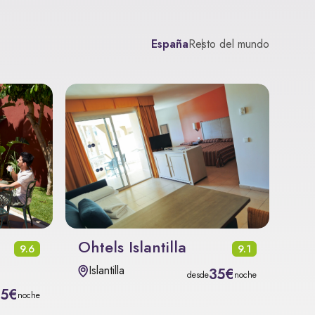
España
Resto del mundo
Ohtels Islantilla
9.6
9.1
Islantilla
35€
desde
noche
15€
noche