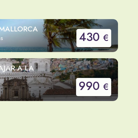
 MALLORCA
430
€
as
AJAR A LA
990
€