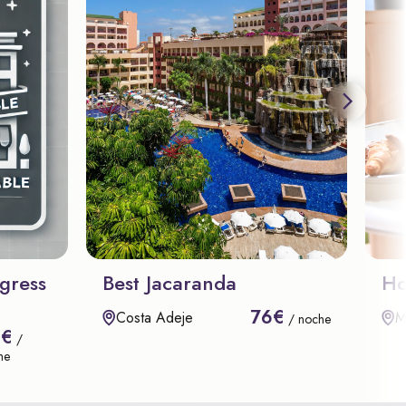
gress
Best Jacaranda
Ho
76€
Costa Adeje
M
/ noche
8€
/
he