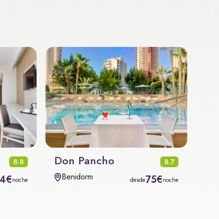
Don Pancho
8.8
8.7
Benidorm
4€
75€
noche
desde
noche