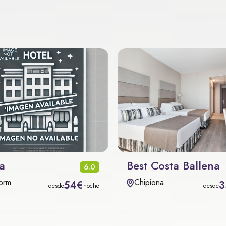
a
Best Costa Ballena
6.0
orm
Chipiona
54€
3
desde
noche
desde