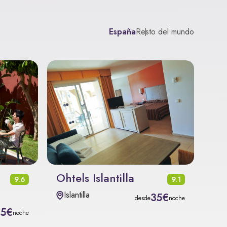
España
Resto del mundo
Ohtels Islantilla
9.6
9.1
Islantilla
35€
desde
noche
15€
noche