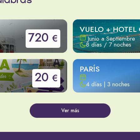
alabras
VUELO + HOTEL
720
€
Junio a Septiembre
8 días / 7 noches
PARÍS
20
€
4 días | 3 noches
Ver más