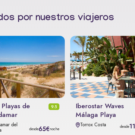
os por nuestros viajeros
 Playas de
Iberostar Waves
9.5
damar
Málaga Playa
amar del
Torrox Costa
1
desde
65€
desde
noche
a