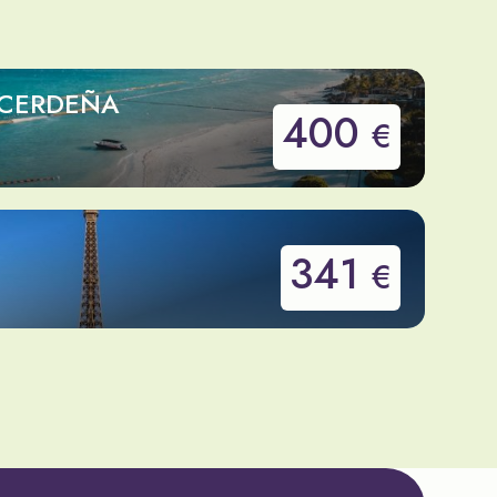
 CERDEÑA
400
€
341
€