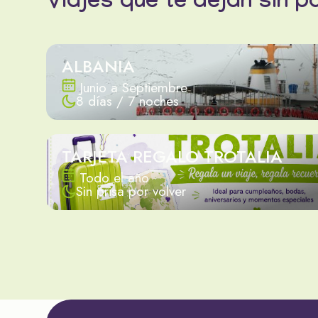
Viajes que te dejan sin p
ALBANIA
Junio a Septiembre
8 días / 7 noches
TARJETA REGALO TROTALIA
Todo el año
Sin prisa por volver