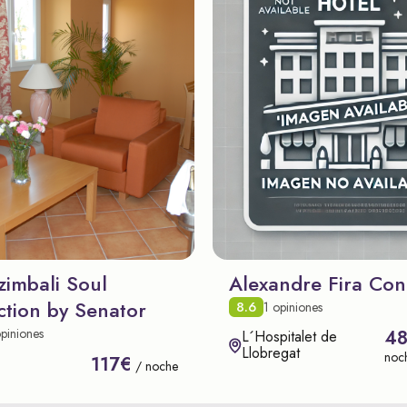
zimbali Soul
Alexandre Fira Con
ction by Senator
8.6
1 opiniones
piniones
4
L´Hospitalet de
Llobregat
noc
117€
/ noche