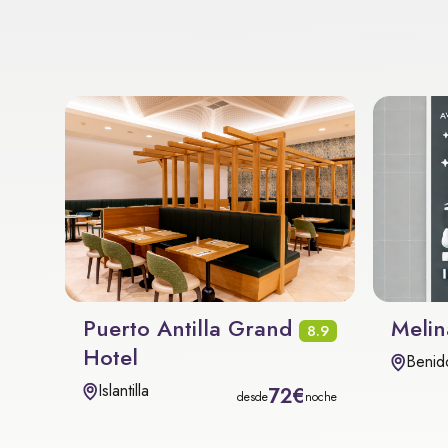
Puerto Antilla Grand
Melin
8.9
Hotel
Benid
Islantilla
72€
desde
noche