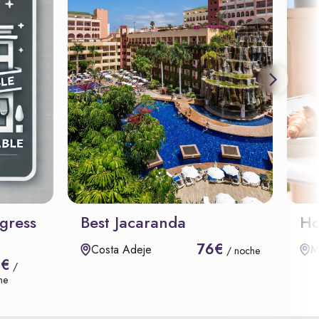
gress
Best Jacaranda
Ho
76€
Costa Adeje
M
/ noche
8€
/
he