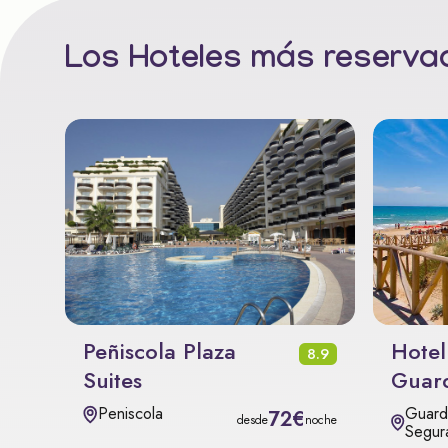
Los Hoteles más reservad
Peñiscola Plaza
Hotel
8.9
Suites
Guar
Guard
Peniscola
72€
desde
noche
Segur