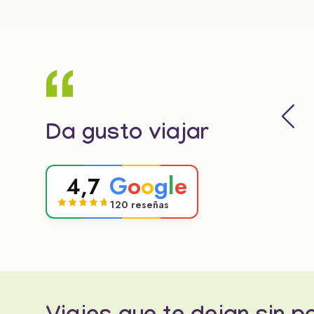
Da gusto viajar
G
o
o
g
l
e
4,7
120 reseñas