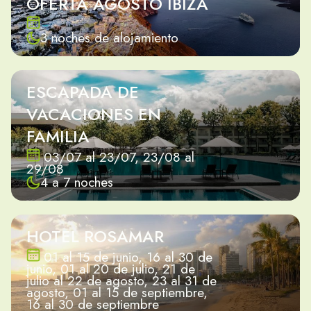
OFERTA AGOSTO IBIZA
3 noches de alojamiento
ESCAPADA DE
VACACIONES EN
FAMILIA
03/07 al 23/07, 23/08 al
29/08
4 a 7 noches
HOTEL ROSAMAR
01 al 15 de junio, 16 al 30 de
junio, 01 al 20 de julio, 21 de
julio al 22 de agosto, 23 al 31 de
agosto, 01 al 15 de septiembre,
16 al 30 de septiembre