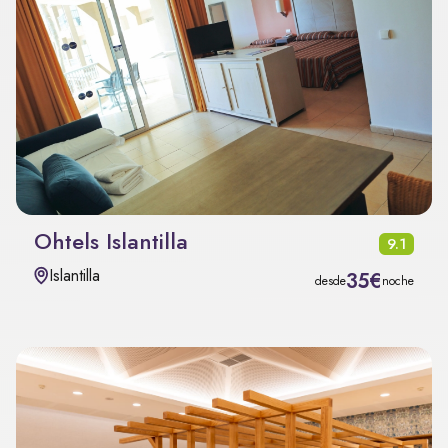
Ohtels Islantilla
9.1
Islantilla
35€
desde
noche