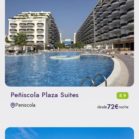
Peñiscola Plaza Suites
8.9
Peniscola
72€
desde
noche