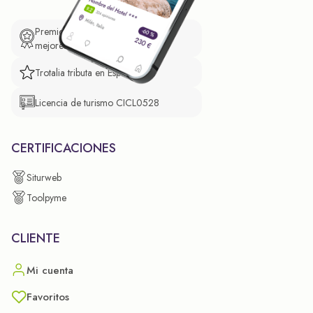
Premio de El Confidencial a las
mejores prácticas empresariales.
Trotalia tributa en España
Licencia de turismo CICL0528
CERTIFICACIONES
Siturweb
Toolpyme
CLIENTE
Mi cuenta
Favoritos