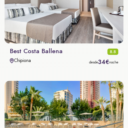
Best Costa Ballena
8.8
Chipiona
34€
desde
noche