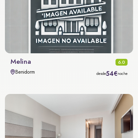
Melina
6.0
Benidorm
54€
desde
noche