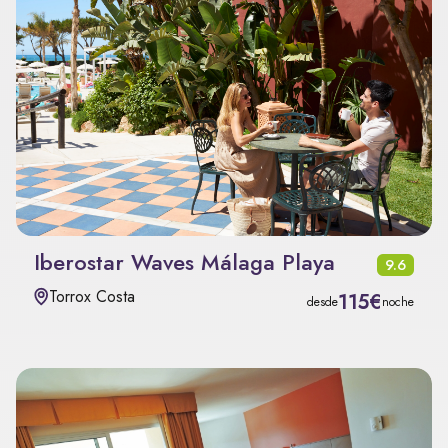
Iberostar Waves Málaga Playa
9.6
Torrox Costa
115€
desde
noche