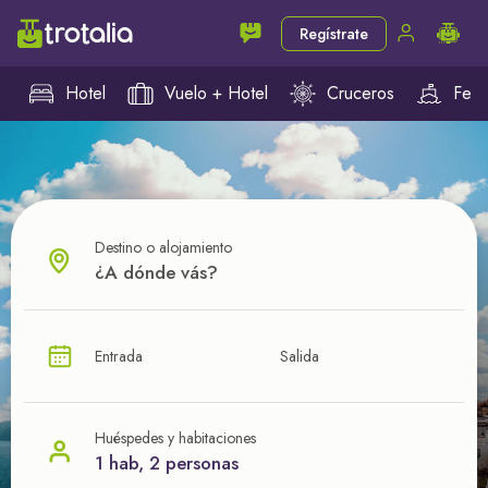
Regístrate
Hotel
Vuelo + Hotel
Cruceros
Ferr
Destino o alojamiento
¿CUÁL VA A SER TU PRÓXIMO TROTE?
Entrada
Salida
Ahorra en tus viajes con
nuestras ofertas
Huéspedes y habitaciones
1 hab, 2 personas