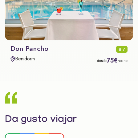
Don Pancho
8.7
Benidorm
75€
desde
noche
Da gusto viajar