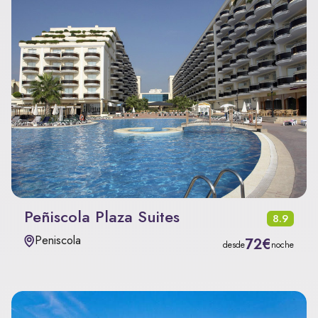
Peñiscola Plaza Suites
8.9
Peniscola
72€
desde
noche