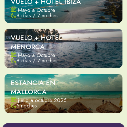
VUELO + HOTEL IBIZA
Mayo a Octubre
8 días / 7 noches
VUELO + HOTEL
MENORCA
Mayo a Octubre
8 días / 7 noches
ESTANCIA EN
MALLORCA
junio a octubre 2026
5 noches