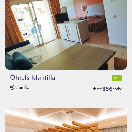
Ohtels Islantilla
9.1
Islantilla
35€
desde
noche