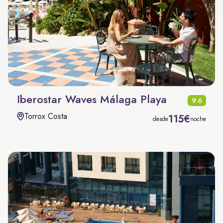
Iberostar Waves Málaga Playa
9.6
Torrox Costa
115€
desde
noche