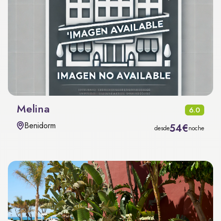
Melina
6.0
Benidorm
54€
desde
noche