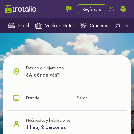
Regístrate
Hotel
Vuelo + Hotel
Cruceros
Ferr
Destino o alojamiento
¿CUÁL VA A SER TU PRÓXIMO TROTE?
Entrada
Salida
Ahorra en tus viajes con
nuestras ofertas
Huéspedes y habitaciones
1 hab, 2 personas