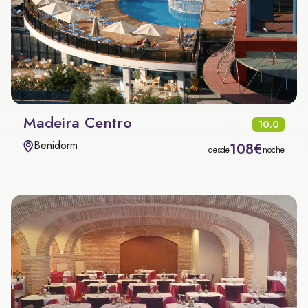
Madeira Centro
10.0
Benidorm
108€
desde
noche