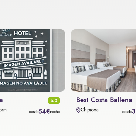
a
Best Costa Ballena
6.0
orm
Chipiona
54€
3
desde
noche
desde