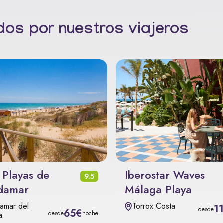
os por nuestros viajeros
 Playas de
Iberostar Waves
9.5
damar
Málaga Playa
amar del
Torrox Costa
1
desde
65€
desde
noche
a