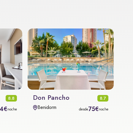
Don Pancho
8.8
8.7
Benidorm
4€
75€
noche
desde
noche