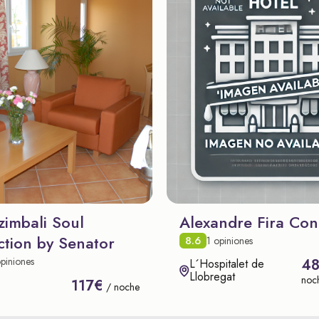
zimbali Soul
Alexandre Fira Con
ction by Senator
8.6
1 opiniones
piniones
4
L´Hospitalet de
Llobregat
noc
117€
/ noche