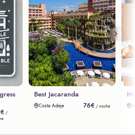
gress
Best Jacaranda
Ho
76€
Costa Adeje
M
/ noche
8€
/
he