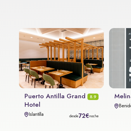
Puerto Antilla Grand
Melin
8.9
Hotel
Benid
Islantilla
72€
desde
noche