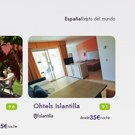
España
Resto del mundo
Ohtels Islantilla
9.6
9.1
Islantilla
35€
desde
noche
15€
noche