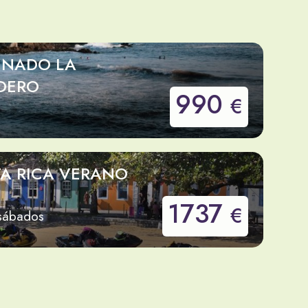
INADO LA
DERO
990
€
TA RICA VERANO
1737
€
 sábados