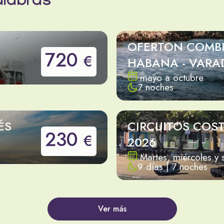
alabras
OFERTON COMB
720
€
HABANA - VARA
mayo a octubre
7 noches
ÉS
CIRCUITOS COS
230
€
2026
Martes, miércoles y
9 días | 7 noches
Ver más