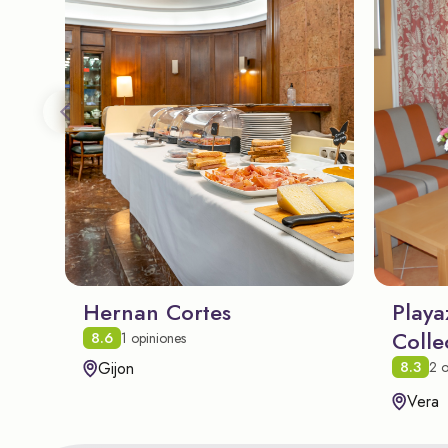
Hernan Cortes
Playa
Colle
8.6
1 opiniones
8.3
Gijon
2 o
Vera