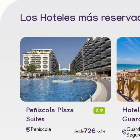
Los Hoteles más reservad
Peñiscola Plaza
Hotel
8.9
Suites
Guar
Guard
Peniscola
72€
desde
noche
Segur