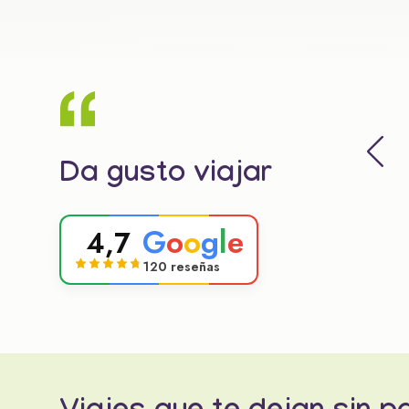
Da gusto viajar
G
o
o
g
l
e
4,7
120 reseñas