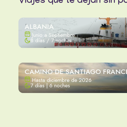
Viajes que te dejan sin p
ALBANIA
Junio a Septiembre
8 días / 7 noches
CAMINO DE SANTIAGO FRANC
Hasta diciembre de 2026
7 días | 6 noches