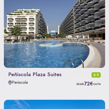
Peñiscola Plaza Suites
8.9
Peniscola
72€
desde
noche