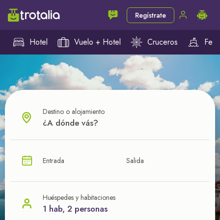
Regístrate
Hotel
Vuelo + Hotel
Cruceros
Ferr
Destino o alojamiento
¿CUÁL VA A SER TU PRÓXIMO TROTE?
Entrada
Salida
Ahorra en tus viajes con
nuestras ofertas
Huéspedes y habitaciones
1 hab, 2 personas