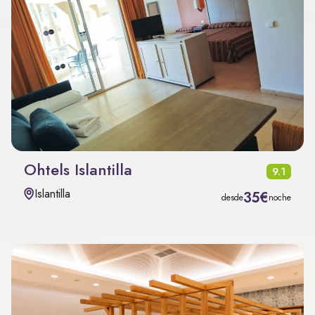
Ohtels Islantilla
9.1
Islantilla
35€
desde
noche