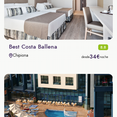
Best Costa Ballena
8.8
Chipiona
34€
desde
noche