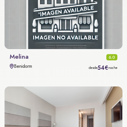
Melina
6.0
Benidorm
54€
desde
noche