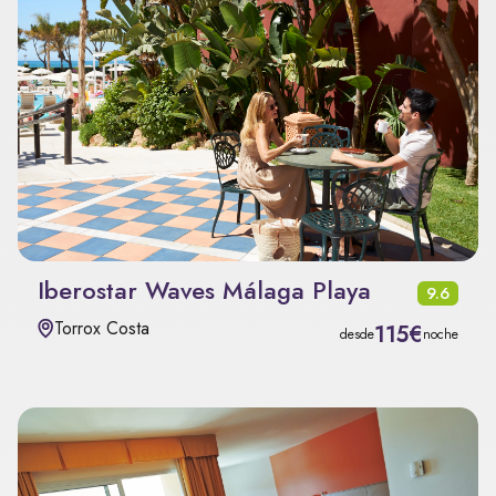
Iberostar Waves Málaga Playa
9.6
Torrox Costa
115€
desde
noche