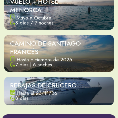
VUELO + HOTEL
MENORCA
Mayo a Octubre
8 días / 7 noches
CAMINO DE SANTIAGO
FRANCÉS
Hasta diciembre de 2026
7 días | 6 noches
REBAJAS DE CRUCERO
Hasta el 23/11/26
8 días