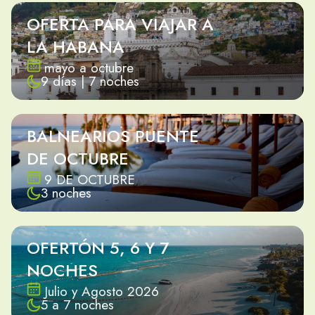
OFERTA PARA VIAJAR A
LA HABANA
mayo a octubre
9 días | 7 noches
BALNEARIOS PUENTE
DE OCTUBRE
9 DE OCTUBRE
3 noches
OFERTÓN 5, 6 Y 7
NOCHES
Julio y Agosto 2026
5 a 7 noches