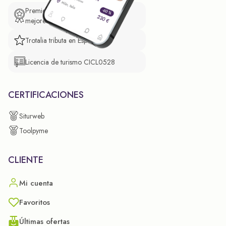
Premio de El Confidencial a las
mejores prácticas empresariales.
Trotalia tributa en España
Licencia de turismo CICL0528
CERTIFICACIONES
Siturweb
Toolpyme
CLIENTE
Mi cuenta
Favoritos
Últimas ofertas