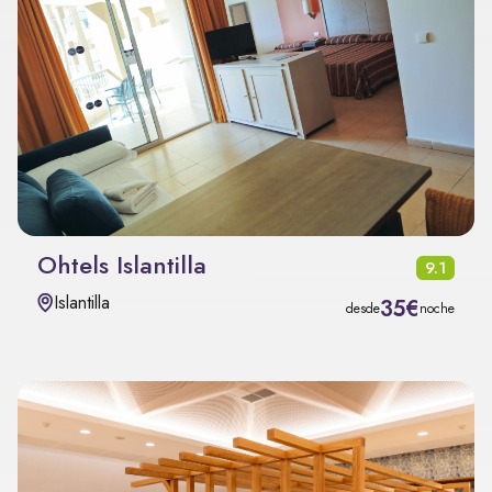
Ohtels Islantilla
9.1
Islantilla
35€
desde
noche