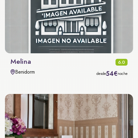
Melina
6.0
Benidorm
54€
desde
noche