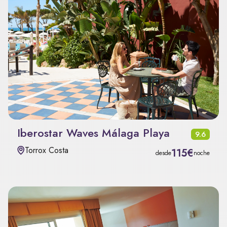
Iberostar Waves Málaga Playa
9.6
Torrox Costa
115€
desde
noche