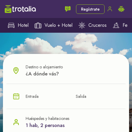
Regístrate
Hotel
Vuelo + Hotel
Cruceros
Ferr
Destino o alojamiento
¿CUÁL VA A SER TU PRÓXIMO TROTE?
Entrada
Salida
Ahorra en tus viajes con
nuestras ofertas
Huéspedes y habitaciones
1 hab, 2 personas