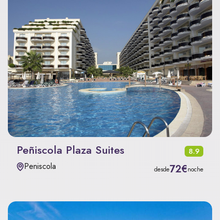
Peñiscola Plaza Suites
8.9
Peniscola
72€
desde
noche