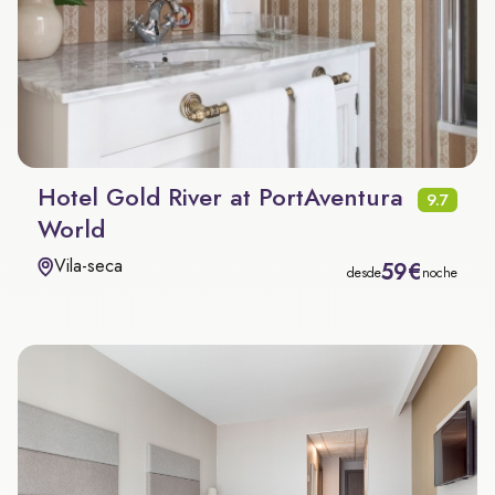
Hotel Gold River at PortAventura
9.7
World
Vila-seca
59€
desde
noche