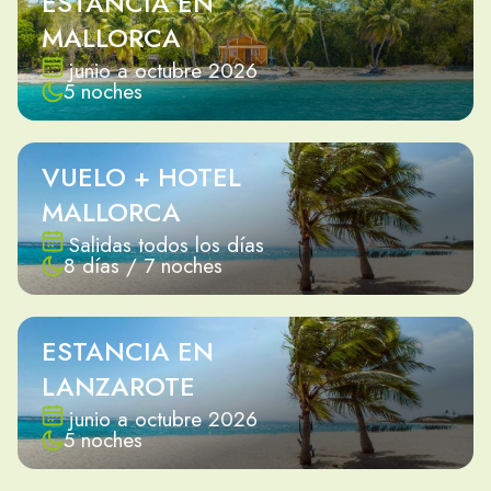
ESTANCIA EN
MALLORCA
junio a octubre 2026
5 noches
VUELO + HOTEL
MALLORCA
Salidas todos los días
8 días / 7 noches
ESTANCIA EN
LANZAROTE
junio a octubre 2026
5 noches