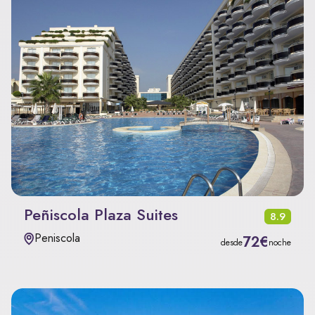
Peñiscola Plaza Suites
8.9
Peniscola
72€
desde
noche