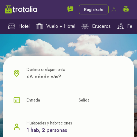
Regístrate
Hotel
Vuelo + Hotel
Cruceros
Ferr
Destino o alojamiento
¿CUÁL VA A SER TU PRÓXIMO TROTE?
Entrada
Salida
Ahorra en tus viajes con
nuestras ofertas
Huéspedes y habitaciones
1 hab, 2 personas