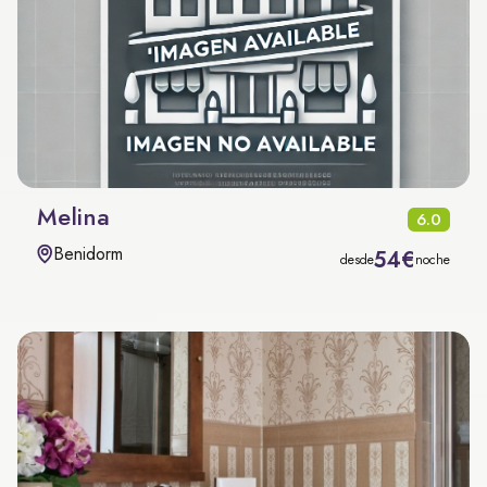
Melina
6.0
Benidorm
54€
desde
noche