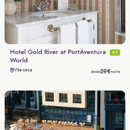
Hotel Gold River at PortAventura
9.7
World
Vila-seca
59€
desde
noche