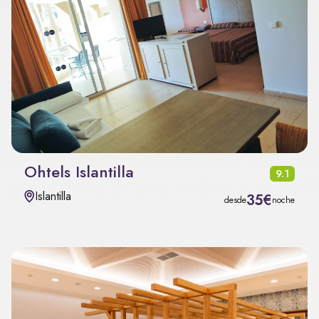
Ohtels Islantilla
9.1
Islantilla
35€
desde
noche