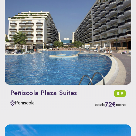
Peñiscola Plaza Suites
8.9
Peniscola
72€
desde
noche