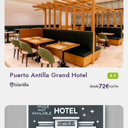
Puerto Antilla Grand Hotel
8.9
Islantilla
72€
desde
noche