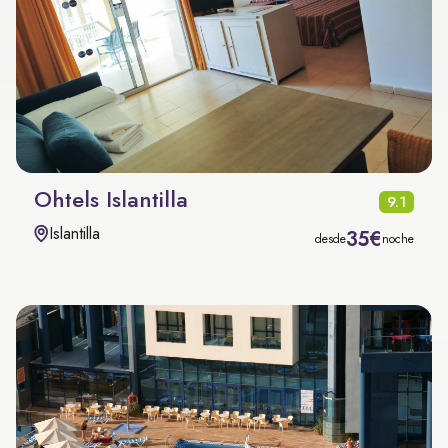
Ohtels Islantilla
9.1
Islantilla
35€
desde
noche