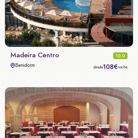
Madeira Centro
10.0
Benidorm
108€
desde
noche