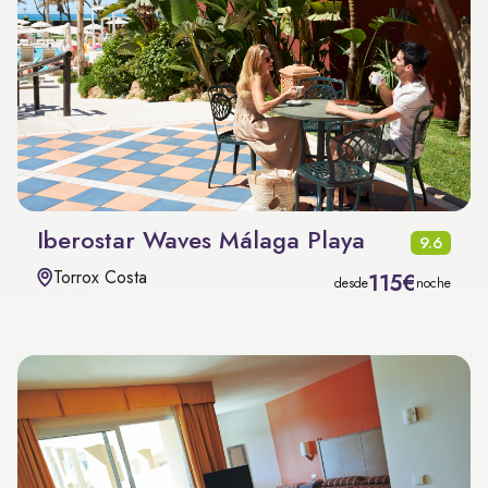
Iberostar Waves Málaga Playa
9.6
Torrox Costa
115€
desde
noche