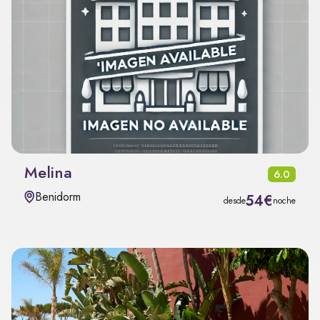
Melina
6.0
Benidorm
54€
desde
noche