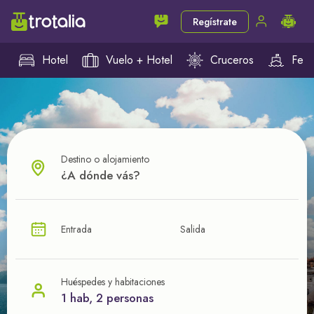
Regístrate
Hotel
Vuelo + Hotel
Cruceros
Ferr
Destino o alojamiento
¿CUÁL VA A SER TU PRÓXIMO TROTE?
Entrada
Salida
Ahorra en tus viajes con
nuestras ofertas
Huéspedes y habitaciones
1 hab, 2 personas