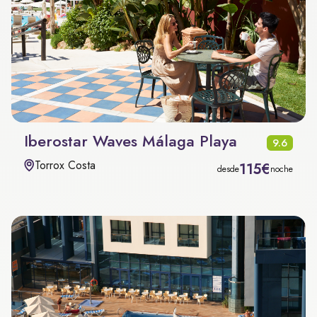
Iberostar Waves Málaga Playa
9.6
Torrox Costa
115€
desde
noche