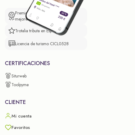
Premio de El Confidencial a las
mejores prácticas empresariales.
Trotalia tributa en España
Licencia de turismo CICL0528
CERTIFICACIONES
Siturweb
Toolpyme
CLIENTE
Mi cuenta
Favoritos