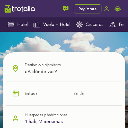
Regístrate
Hotel
Vuelo + Hotel
Cruceros
Ferr
Destino o alojamiento
¿CUÁL VA A SER TU PRÓXIMO TROTE?
Entrada
Salida
Ahorra en tus viajes con
nuestras ofertas
Huéspedes y habitaciones
1 hab, 2 personas