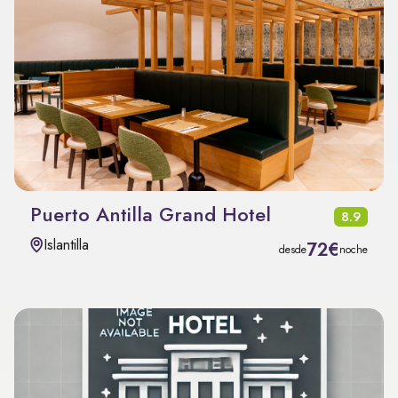
Puerto Antilla Grand Hotel
8.9
Islantilla
72€
desde
noche