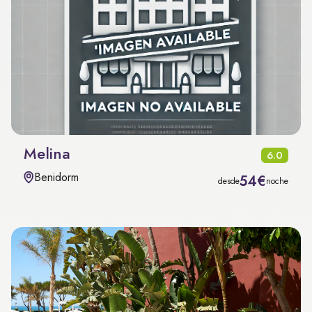
Melina
6.0
Benidorm
54€
desde
noche