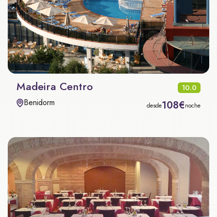
Madeira Centro
10.0
Benidorm
108€
desde
noche