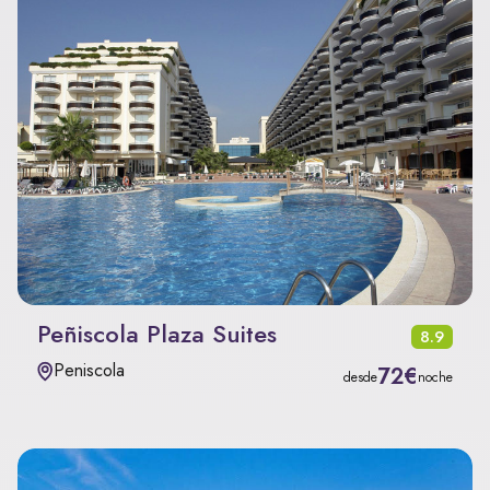
Peñiscola Plaza Suites
8.9
Peniscola
72€
desde
noche