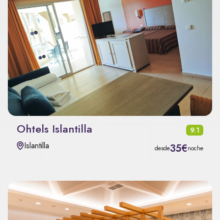
Ohtels Islantilla
9.1
Islantilla
35€
desde
noche