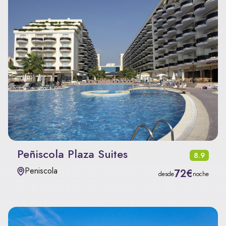
Peñiscola Plaza Suites
8.9
Peniscola
72€
desde
noche