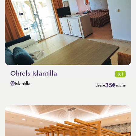
Ohtels Islantilla
9.1
Islantilla
35€
desde
noche