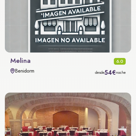
Melina
6.0
Benidorm
54€
desde
noche