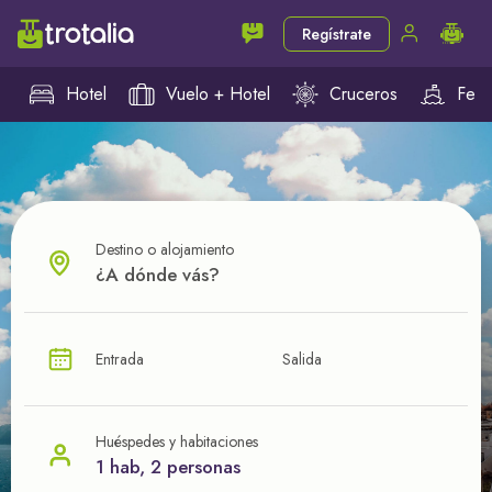
Regístrate
Hotel
Vuelo + Hotel
Cruceros
Ferr
Destino o alojamiento
¿CUÁL VA A SER TU PRÓXIMO TROTE?
Entrada
Salida
Ahorra en tus viajes con
nuestras ofertas
Huéspedes y habitaciones
1 hab, 2 personas