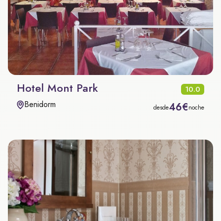
Hotel Mont Park
10.0
Benidorm
46€
desde
noche