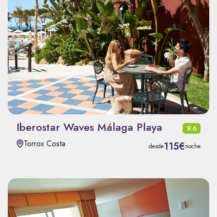
Iberostar Waves Málaga Playa
9.6
Torrox Costa
115€
desde
noche