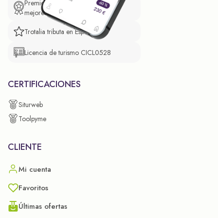
Premio de El Confidencial a las
mejores prácticas empresariales.
Trotalia tributa en España
Licencia de turismo CICL0528
CERTIFICACIONES
Siturweb
Toolpyme
CLIENTE
Mi cuenta
Favoritos
Últimas ofertas