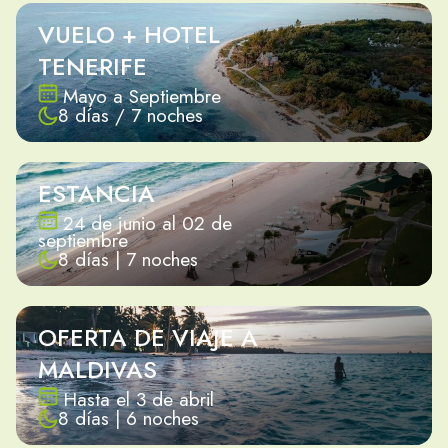
VUELO + HOTEL
TENERIFE
Mayo a Septiembre
8 días / 7 noches
ESTANCIA
24 de junio al 02 de
septiembre
8 días | 7 noches
OFERTA DE VIAJE A
MALDIVAS
Hasta el 3 de abril
8 días | 6 noches