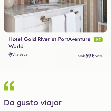
Hotel Gold River at PortAventura
9.7
World
Vila-seca
59€
desde
noche
Da gusto viajar