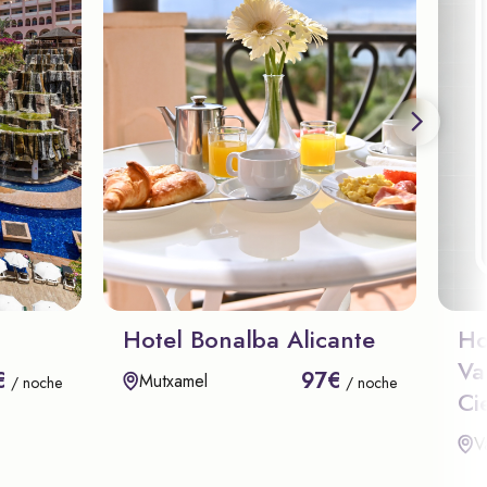
Hotel Bonalba Alicante
Ho
Va
€
97€
Mutxamel
/ noche
/ noche
Ci
V