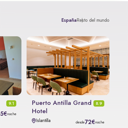
España
Resto del mundo
Puerto Antilla Grand
9.1
8.9
Hotel
35€
noche
Islantilla
72€
desde
noche