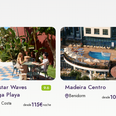
star Waves
Madeira Centro
9.6
a Playa
Benidorm
1
desde
x Costa
115€
desde
noche