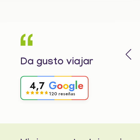
Da gusto viajar
G
o
o
g
l
e
4,7
120 reseñas