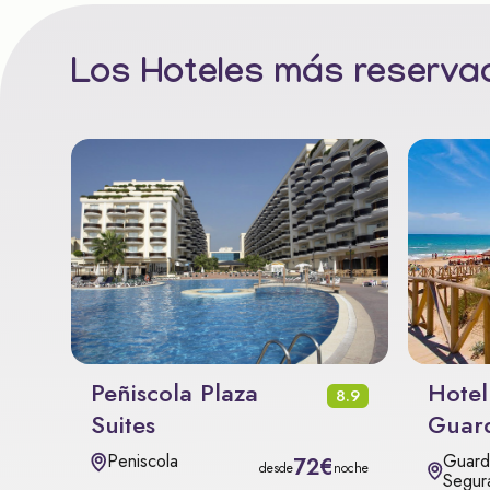
Los Hoteles más reservad
Peñiscola Plaza
Hotel
8.9
Suites
Guar
Guard
Peniscola
72€
desde
noche
Segur