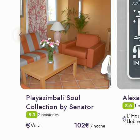
Playazimbali Soul
Alexa
Collection by Senator
8.6
1 o
8.3
2 opiniones
L´Hosp
Llobre
102€
Vera
/ noche