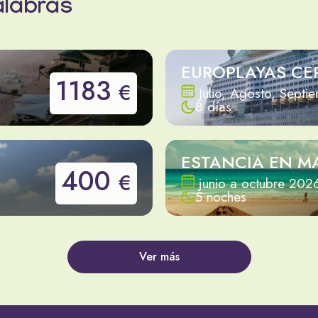
alabras
EUROPLAYAS CE
1183
€
Julio, Agosto, Septi
8 días
ESTANCIA EN M
400
€
junio a octubre 202
5 noches
Ver más