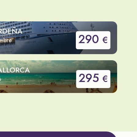
RDEÑA
290
€
embre
ALLORCA
295
€
6