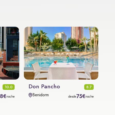
Don Pancho
10.0
8.7
Benidorm
08€
75€
noche
desde
noche