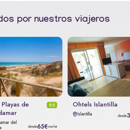
os por nuestros viajeros
 Playas de
Ohtels Islantilla
9.5
damar
Islantilla
desde
amar del
65€
desde
noche
a