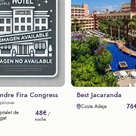
ndre Fira Congress
Best Jacaranda
piniones
76
Costa Adeje
48€
italet de
/
gat
noche