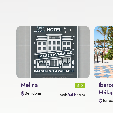
Melina
Ibero
6.0
Málag
Benidorm
54€
desde
noche
Torro