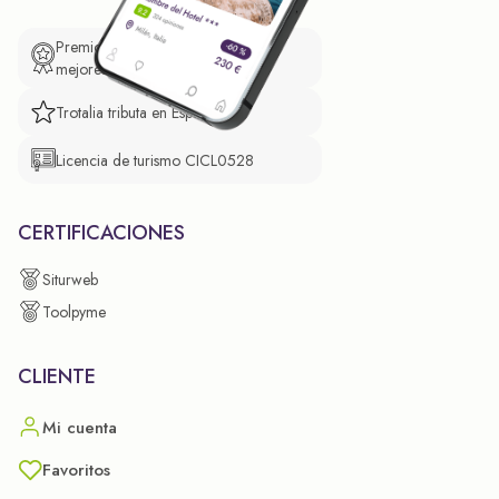
Premio de El Confidencial a las
mejores prácticas empresariales.
Trotalia tributa en España
Licencia de turismo CICL0528
CERTIFICACIONES
Siturweb
Toolpyme
CLIENTE
Mi cuenta
Favoritos