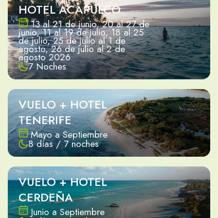
HOTEL ACAPULCO
13 al 21 de junio, 20 al 27 de
junio, 11 al 19 de julio, 18 al 25
de julio, 25 de julio al 1 de
agosto, 26 de julio al 2 de
agosto 2026
7 Noches
VUELO + HOTEL
TENERIFE
Mayo a Septiembre
8 días / 7 noches
VUELO + HOTEL
CERDEÑA
Junio a Septiembre