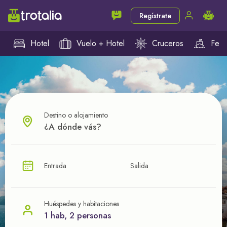
Regístrate
Hotel
Vuelo + Hotel
Cruceros
Ferr
Destino o alojamiento
¿CUÁL VA A SER TU PRÓXIMO TROTE?
Entrada
Salida
Ahorra en tus viajes con
nuestras ofertas
Huéspedes y habitaciones
1 hab, 2 personas