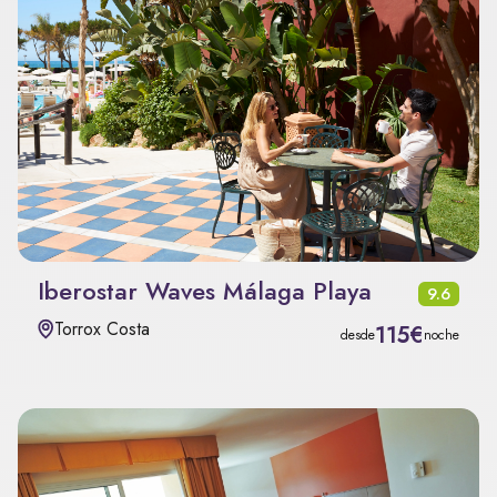
Iberostar Waves Málaga Playa
9.6
Torrox Costa
115€
desde
noche