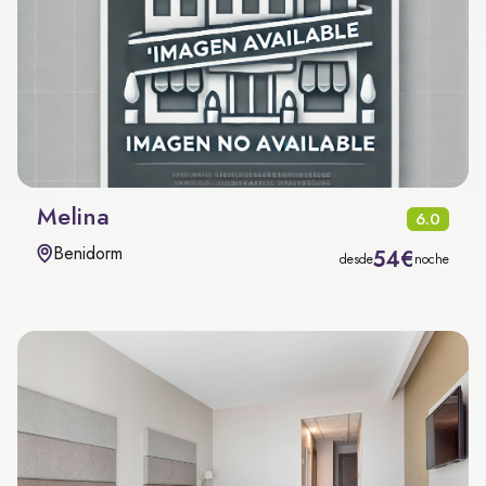
Melina
6.0
Benidorm
54€
desde
noche