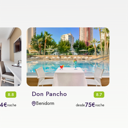
Don Pancho
8.8
8.7
Benidorm
4€
75€
noche
desde
noche