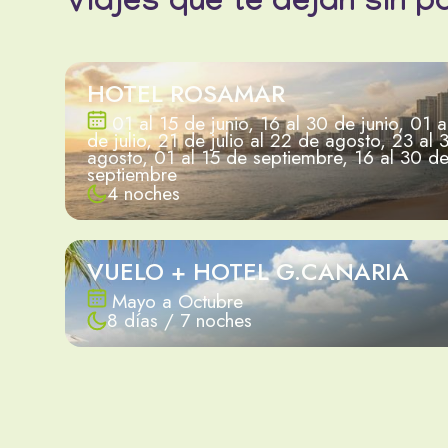
Viajes que te dejan sin p
HOTEL ROSAMAR
01 al 15 de junio, 16 al 30 de junio, 01 a
de julio, 21 de julio al 22 de agosto, 23 al 
agosto, 01 al 15 de septiembre, 16 al 30 d
septiembre
4 noches
VUELO + HOTEL G.CANARIA
Mayo a Octubre
8 días / 7 noches