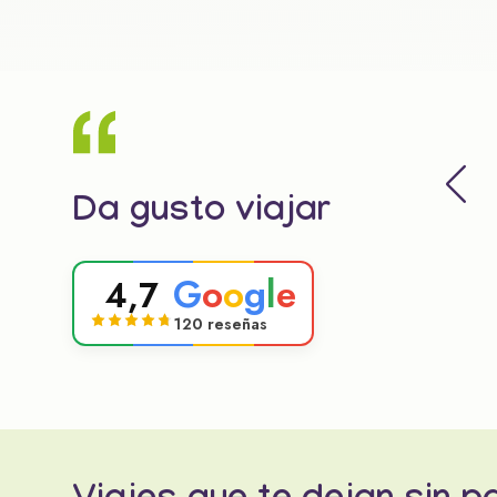
Da gusto viajar
G
o
o
g
l
e
4,7
120 reseñas