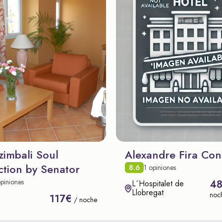
zimbali Soul
Alexandre Fira Con
ction by Senator
8.6
1 opiniones
piniones
4
L´Hospitalet de
Llobregat
noc
117€
/ noche