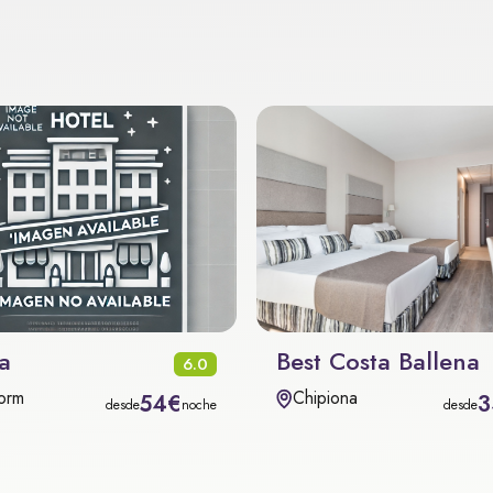
a
Best Costa Ballena
6.0
orm
Chipiona
54€
3
desde
noche
desde