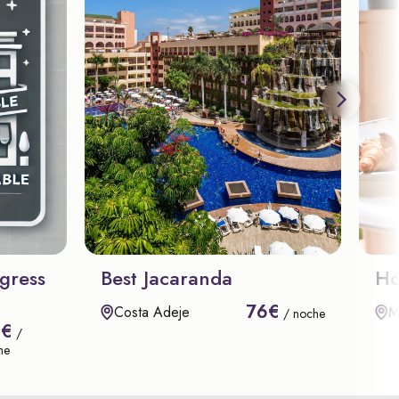
gress
Best Jacaranda
Ho
76€
Costa Adeje
M
/ noche
8€
/
he