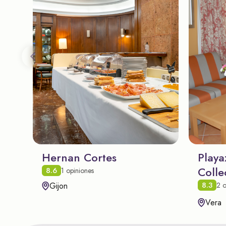
Hernan Cortes
Playa
Colle
8.6
1 opiniones
8.3
Gijon
2 o
Vera