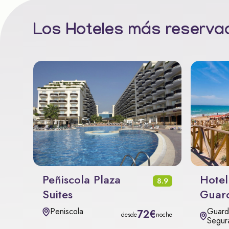
Los Hoteles más reservad
Peñiscola Plaza
Hotel
8.9
Suites
Guar
Guard
Peniscola
72€
desde
noche
Segur