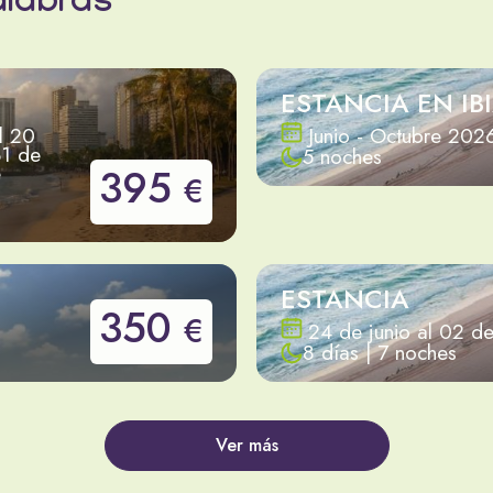
alabras
ESTANCIA EN IB
l 20
Junio - Octubre 202
31 de
5 noches
e
395
€
ESTANCIA
350
€
24 de junio al 02 d
8 días | 7 noches
Ver más