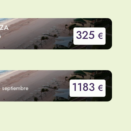
IZA
325
€
6
1183
€
e septiembre