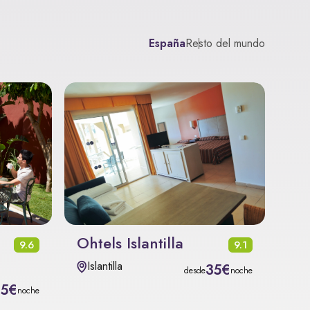
España
Resto del mundo
Ohtels Islantilla
9.6
9.1
Islantilla
35€
desde
noche
15€
noche