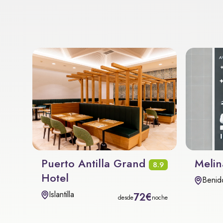
Puerto Antilla Grand
Melin
8.9
Hotel
Benid
Islantilla
72€
desde
noche