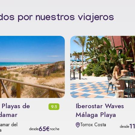
os por nuestros viajeros
 Playas de
Iberostar Waves
9.5
damar
Málaga Playa
amar del
Torrox Costa
1
desde
65€
desde
noche
a