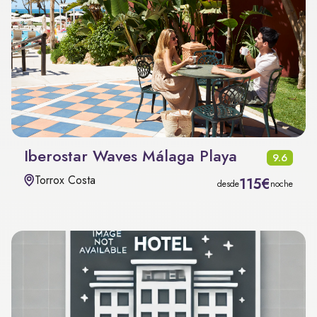
Iberostar Waves Málaga Playa
9.6
Torrox Costa
115€
desde
noche