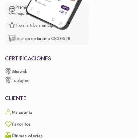
Premio de El Confidencial a las
mejores prácticas empresariales.
Trotalia tributa en España
Licencia de turismo CICL0528
CERTIFICACIONES
Siturweb
Toolpyme
CLIENTE
Mi cuenta
Favoritos
Últimas ofertas