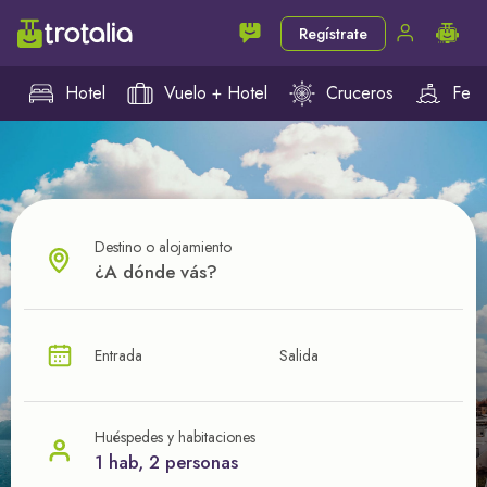
Regístrate
Hotel
Vuelo + Hotel
Cruceros
Ferr
Destino o alojamiento
¿CUÁL VA A SER TU PRÓXIMO TROTE?
Entrada
Salida
Ahorra en tus viajes con
nuestras ofertas
Huéspedes y habitaciones
1 hab, 2 personas