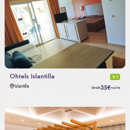
Ohtels Islantilla
9.1
Islantilla
35€
desde
noche