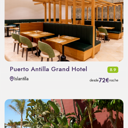
Puerto Antilla Grand Hotel
8.9
Islantilla
72€
desde
noche