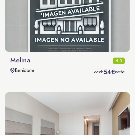
Melina
6.0
Benidorm
54€
desde
noche