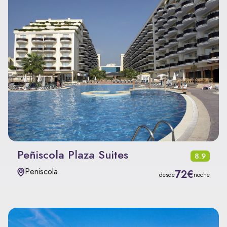
Peñiscola Plaza Suites
8.9
Peniscola
72€
desde
noche