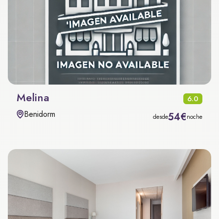
Melina
6.0
Benidorm
54€
desde
noche