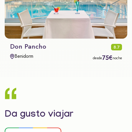
Don Pancho
8.7
Benidorm
75€
desde
noche
Da gusto viajar