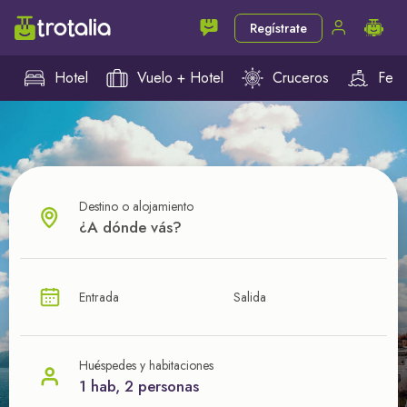
Regístrate
Hotel
Vuelo + Hotel
Cruceros
Ferr
Destino o alojamiento
¿CUÁL VA A SER TU PRÓXIMO TROTE?
Entrada
Salida
Ahorra en tus viajes con
nuestras ofertas
Huéspedes y habitaciones
1 hab, 2 personas