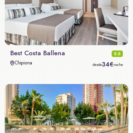
Best Costa Ballena
8.8
Chipiona
34€
desde
noche