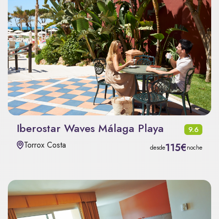
Iberostar Waves Málaga Playa
9.6
Torrox Costa
115€
desde
noche