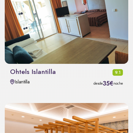
Ohtels Islantilla
9.1
Islantilla
35€
desde
noche