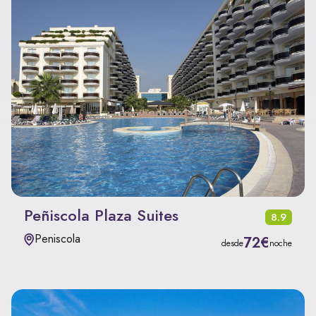
Peñiscola Plaza Suites
8.9
Peniscola
72€
desde
noche