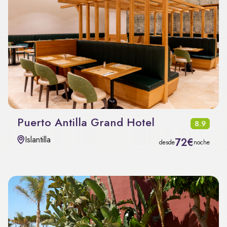
Puerto Antilla Grand Hotel
8.9
Islantilla
72€
desde
noche