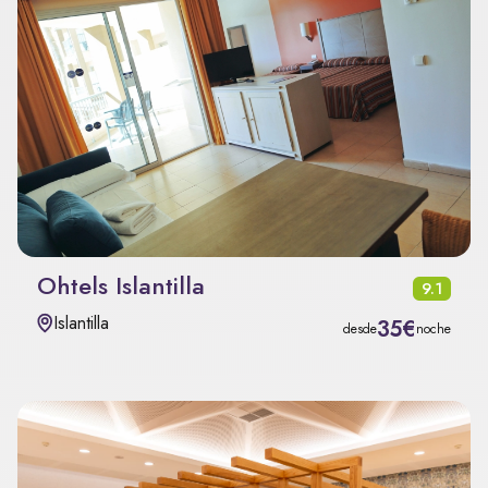
Ohtels Islantilla
9.1
Islantilla
35€
desde
noche