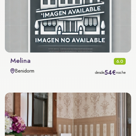
Melina
6.0
Benidorm
54€
desde
noche