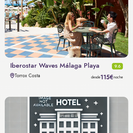
Iberostar Waves Málaga Playa
9.6
Torrox Costa
115€
desde
noche