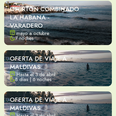
OFERTON COMBINADO
LA HABANA -
VARADERO
mayo a octubre
7 noches
OFERTA DE VIAJE A
MALDIVAS
Hasta el 3 de abril
8 días | 6 noches
OFERTA DE VIAJE A
MALDIVAS
Hasta el 3 de abril