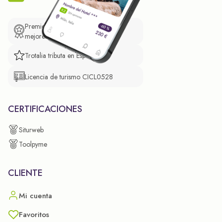
Premio de El Confidencial a las
mejores prácticas empresariales.
Trotalia tributa en España
Licencia de turismo CICL0528
CERTIFICACIONES
Siturweb
Toolpyme
CLIENTE
Mi cuenta
Favoritos