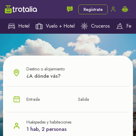
Regístrate
Hotel
Vuelo + Hotel
Cruceros
Ferr
Destino o alojamiento
¿CUÁL VA A SER TU PRÓXIMO TROTE?
Entrada
Salida
Ahorra en tus viajes con
nuestras ofertas
Huéspedes y habitaciones
1 hab, 2 personas