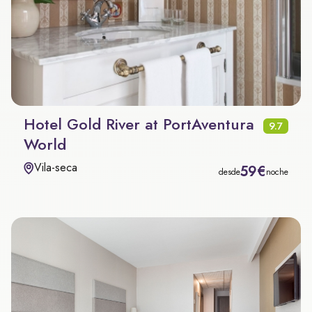
Hotel Gold River at PortAventura
9.7
World
Vila-seca
59€
desde
noche