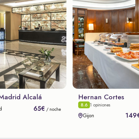
Madrid Alcalá
Hernan Cortes
8.6
1 opiniones
65€
d
/ noche
149
Gijon