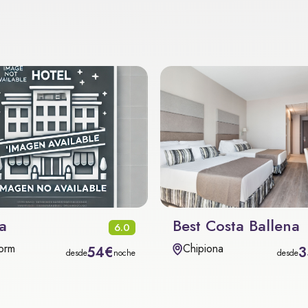
a
Best Costa Ballena
6.0
orm
Chipiona
54€
3
desde
noche
desde