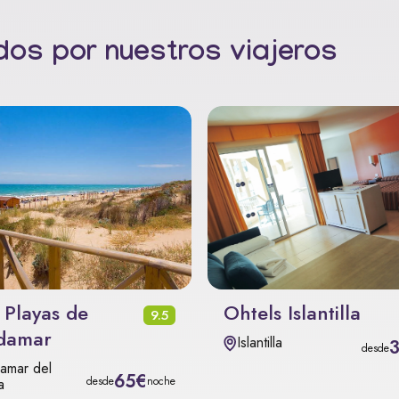
os por nuestros viajeros
 Playas de
Ohtels Islantilla
9.5
damar
Islantilla
desde
amar del
65€
desde
noche
a