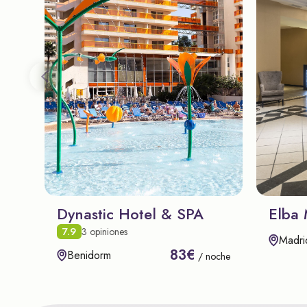
Dynastic Hotel & SPA
Elba 
7.9
3 opiniones
Madri
83€
Benidorm
/ noche