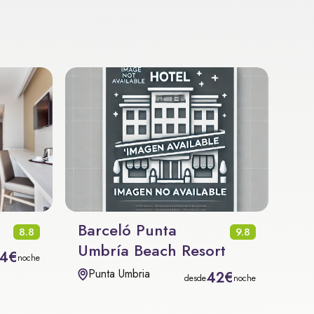
Barceló Punta
8.8
9.8
Umbría Beach Resort
4€
noche
Punta Umbria
42€
desde
noche