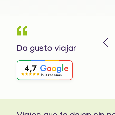
Da gusto viajar
G
o
o
g
l
e
4,7
120 reseñas