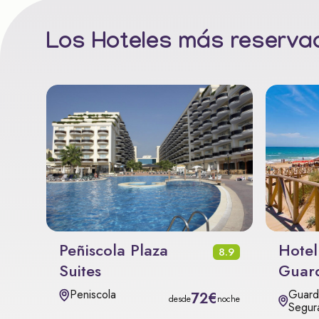
Los Hoteles más reservad
Peñiscola Plaza
Hotel
8.9
Suites
Guar
Guard
Peniscola
72€
desde
noche
Segur