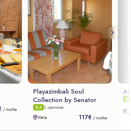
Playazimbali Soul
Al
Collection by Senator
8.
8.3
2 opiniones
€
L
/ noche
L
117€
Vera
/ noche