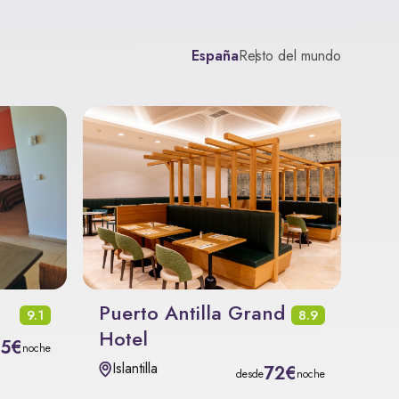
España
Resto del mundo
Puerto Antilla Grand
9.1
8.9
Hotel
35€
noche
Islantilla
72€
desde
noche