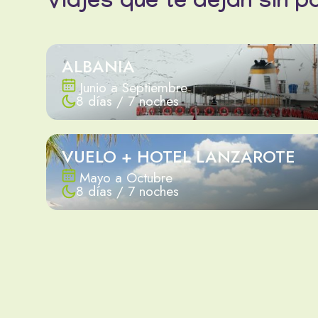
Viajes que te dejan sin p
ALBANIA
Junio a Septiembre
8 días / 7 noches
VUELO + HOTEL LANZAROTE
Mayo a Octubre
8 días / 7 noches