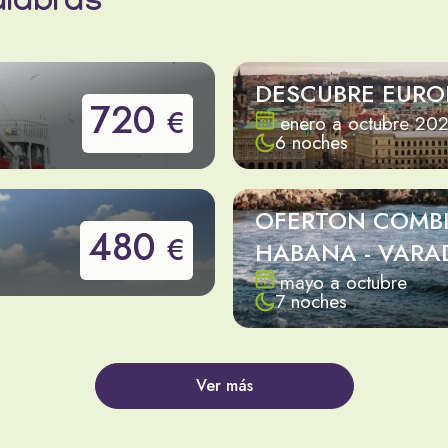
alabras
DESCUBRE EURO
720
€
enero a octubre 20
6 noches
OFERTON COMB
480
€
HABANA - VARA
mayo a octubre
7 noches
Ver más