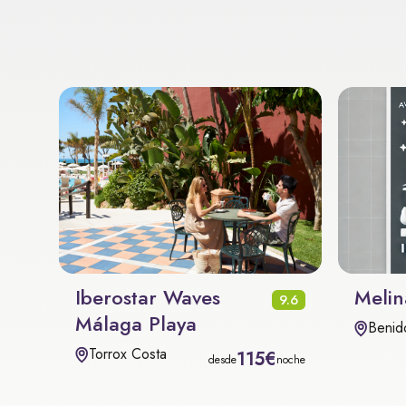
Iberostar Waves
Melin
9.6
Málaga Playa
Benid
Torrox Costa
115€
desde
noche