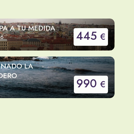
PA A TU MEDIDA
445
€
26
INADO LA
DERO
990
€