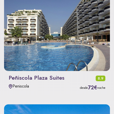
Peñiscola Plaza Suites
8.9
Peniscola
72€
desde
noche