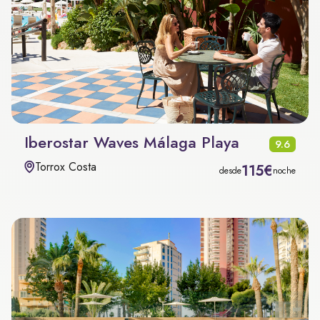
Iberostar Waves Málaga Playa
9.6
Torrox Costa
115€
desde
noche