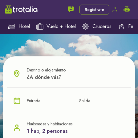
Regístrate
Hotel
Vuelo + Hotel
Cruceros
Ferr
Destino o alojamiento
¿CUÁL VA A SER TU PRÓXIMO TROTE?
Entrada
Salida
Ahorra en tus viajes con
nuestras ofertas
Huéspedes y habitaciones
1 hab, 2 personas