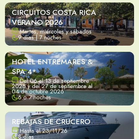
CIRCUITOS COSTA RICA
VERANO 2026
Martes, miércoles y sábados
9 días | 7 noches
HOTEL ENTREMARES &
SPA 4*
Del 06 al 13 de septiembre
2026 y del 27 de septiembre al
04 de octubre 2026
6 o 7 noches
REBAJAS DE CRUCERO
Hasta el 23/11/26
8 días