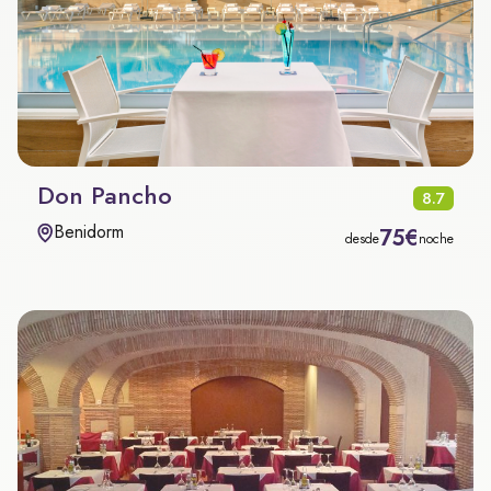
Don Pancho
8.7
Benidorm
75€
desde
noche