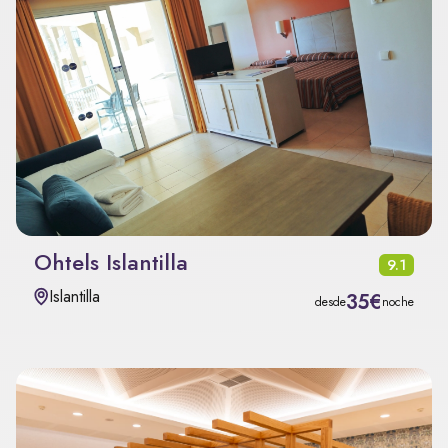
Ohtels Islantilla
9.1
Islantilla
35€
desde
noche