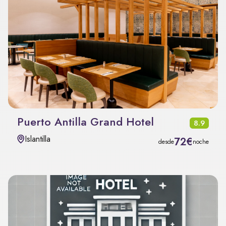
Puerto Antilla Grand Hotel
8.9
Islantilla
72€
desde
noche