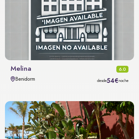
Melina
6.0
Benidorm
54€
desde
noche