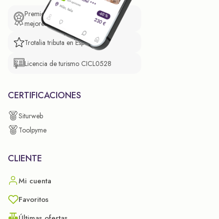
Premio de El Confidencial a las
mejores prácticas empresariales.
Trotalia tributa en España
Licencia de turismo CICL0528
CERTIFICACIONES
Siturweb
Toolpyme
CLIENTE
Mi cuenta
Favoritos
Últimas ofertas