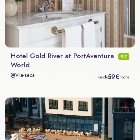
Hotel Gold River at PortAventura
9.7
World
Vila-seca
59€
desde
noche