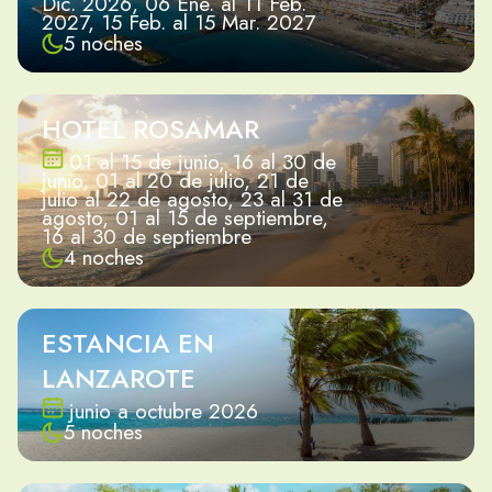
Dic. 2026, 06 Ene. al 11 Feb.
2027, 15 Feb. al 15 Mar. 2027
5 noches
HOTEL ROSAMAR
01 al 15 de junio, 16 al 30 de
junio, 01 al 20 de julio, 21 de
julio al 22 de agosto, 23 al 31 de
agosto, 01 al 15 de septiembre,
16 al 30 de septiembre
4 noches
ESTANCIA EN
LANZAROTE
junio a octubre 2026
5 noches