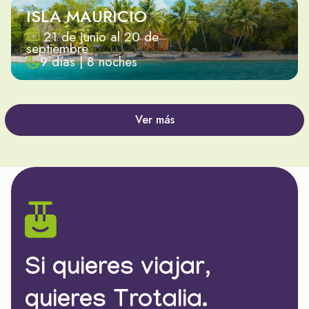
ISLA MAURICIO
21 de junio al 20 de
septiembre
9 días | 8 noches
Ver más
Si quieres viajar,
quieres Trotalia.