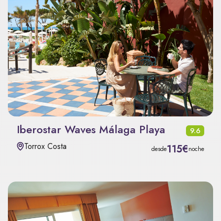
Iberostar Waves Málaga Playa
9.6
Torrox Costa
115€
desde
noche