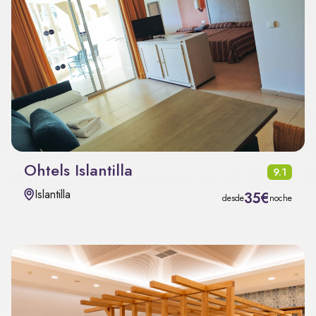
Ohtels Islantilla
9.1
Islantilla
35€
desde
noche