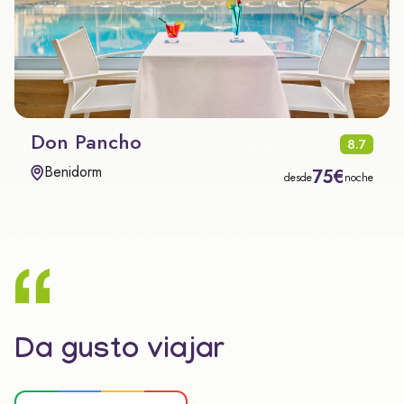
Don Pancho
8.7
Benidorm
75€
desde
noche
Da gusto viajar