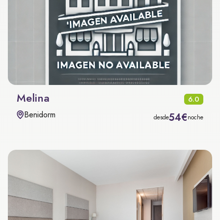
Melina
6.0
Benidorm
54€
desde
noche