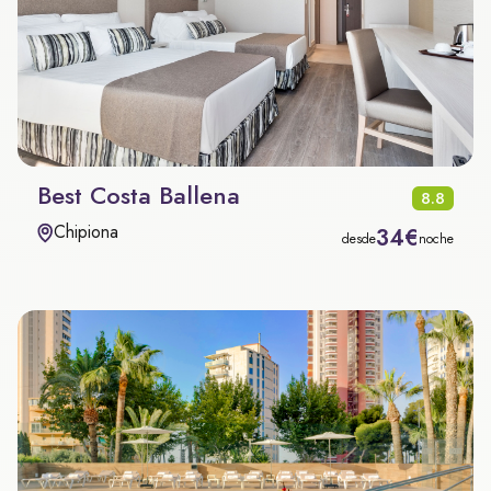
Best Costa Ballena
8.8
Chipiona
34€
desde
noche