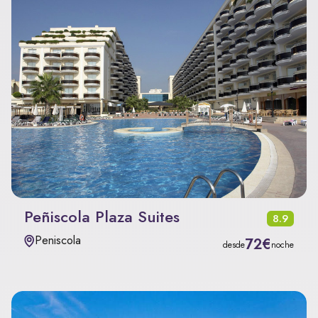
Peñiscola Plaza Suites
8.9
Peniscola
72€
desde
noche