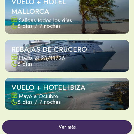
VUELO + HOTEL
MALLORCA
Salidas todos los días
8 días / 7 noches
REBAJAS DE CRUCERO
Hasta el 23/11/26
8 días
VUELO + HOTEL IBIZA
Mayo a Octubre
8 días / 7 noches
Ver más