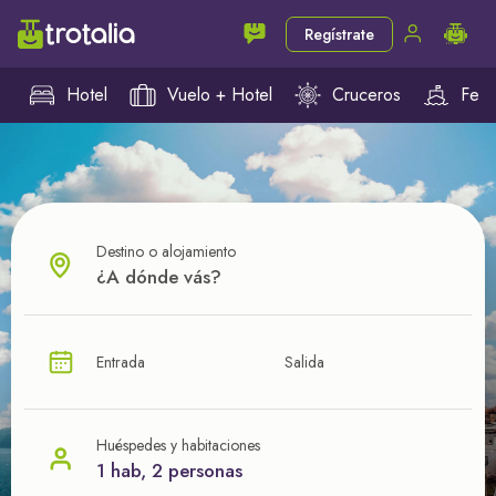
Regístrate
Hotel
Vuelo + Hotel
Cruceros
Ferr
Destino o alojamiento
¿CUÁL VA A SER TU PRÓXIMO TROTE?
Entrada
Salida
Ahorra en tus viajes con
nuestras ofertas
Huéspedes y habitaciones
1 hab, 2 personas