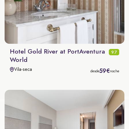
Hotel Gold River at PortAventura
9.7
World
Vila-seca
59€
desde
noche