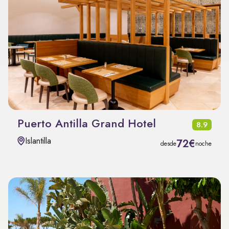
Puerto Antilla Grand Hotel
8.9
Islantilla
72€
desde
noche