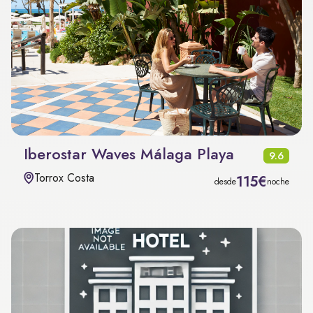
Iberostar Waves Málaga Playa
9.6
Torrox Costa
115€
desde
noche