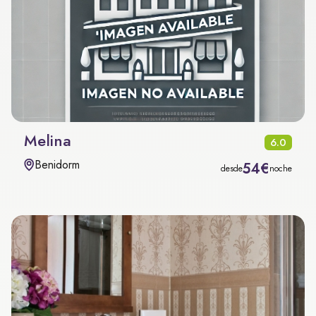
Melina
6.0
Benidorm
54€
desde
noche