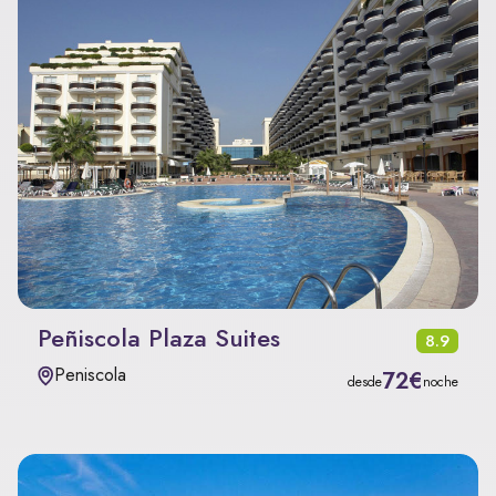
Peñiscola Plaza Suites
8.9
Peniscola
72€
desde
noche