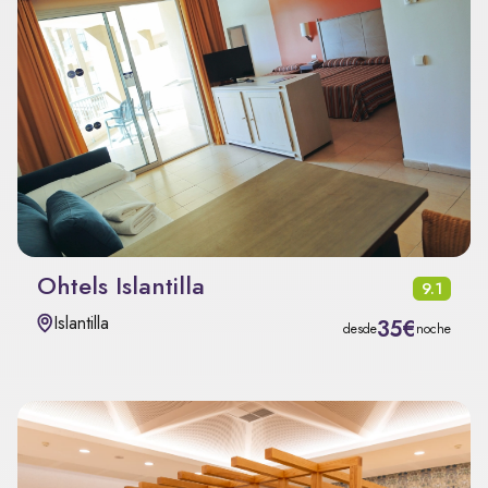
Ohtels Islantilla
9.1
Islantilla
35€
desde
noche