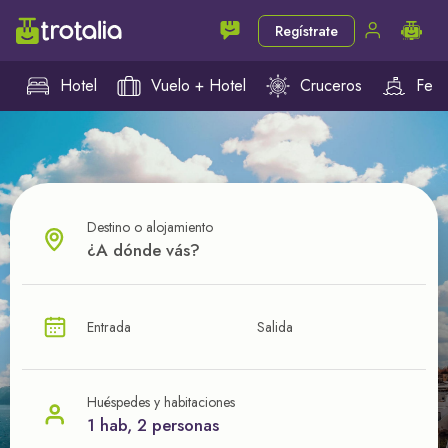
Regístrate
Hotel
Vuelo + Hotel
Cruceros
Ferr
Destino o alojamiento
¿CUÁL VA A SER TU PRÓXIMO TROTE?
Entrada
Salida
Ahorra en tus viajes con
nuestras ofertas
Huéspedes y habitaciones
1 hab, 2 personas