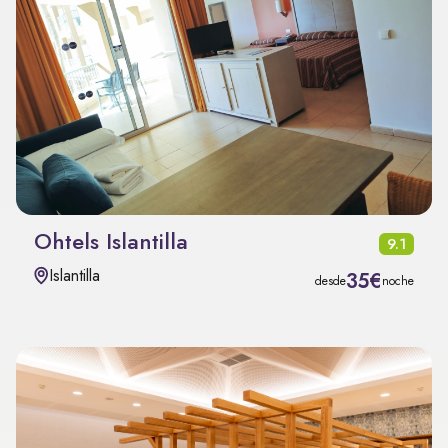
Ohtels Islantilla
9.1
Islantilla
35€
desde
noche