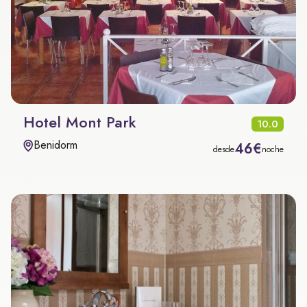
Hotel Mont Park
10.0
Benidorm
46€
desde
noche