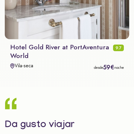
Hotel Gold River at PortAventura
9.7
World
Vila-seca
59€
desde
noche
Da gusto viajar