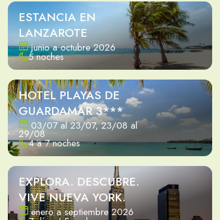
ESTANCIA EN
LANZAROTE
junio a octubre 2026
5 noches
HOTEL PLAYAS DE
GUARDAMAR 3***
03/07 al 23/07, 23/08 al
29/08
4 a 7 noches
EXPLORA. DESCUBRE.
VIVE NUEVA YORK.
enero a septiembre 2026