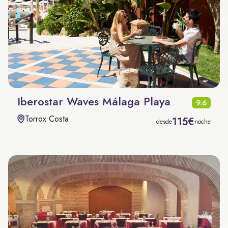
Iberostar Waves Málaga Playa
9.6
Torrox Costa
115€
desde
noche