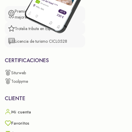
Premio de El Confidencial a las
mejores prácticas empresariales.
Trotalia tributa en España
Licencia de turismo CICL0528
CERTIFICACIONES
Siturweb
Toolpyme
CLIENTE
Mi cuenta
Favoritos