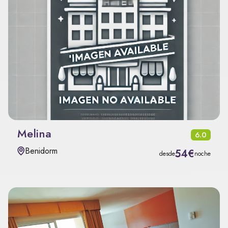
Melina
6.0
Benidorm
54€
desde
noche