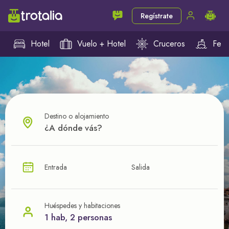
Regístrate
Hotel
Vuelo + Hotel
Cruceros
Ferr
Destino o alojamiento
¿CUÁL VA A SER TU PRÓXIMO TROTE?
Entrada
Salida
Ahorra en tus viajes con
nuestras ofertas
Huéspedes y habitaciones
1 hab, 2 personas