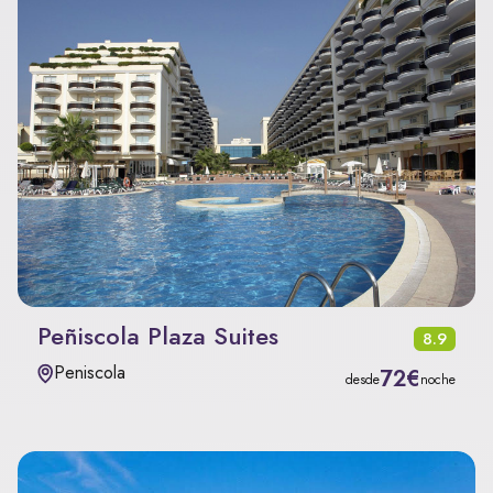
Peñiscola Plaza Suites
8.9
Peniscola
72€
desde
noche