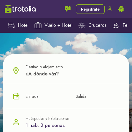
Regístrate
Hotel
Vuelo + Hotel
Cruceros
Ferr
Destino o alojamiento
¿CUÁL VA A SER TU PRÓXIMO TROTE?
Entrada
Salida
Ahorra en tus viajes con
nuestras ofertas
Huéspedes y habitaciones
1 hab, 2 personas