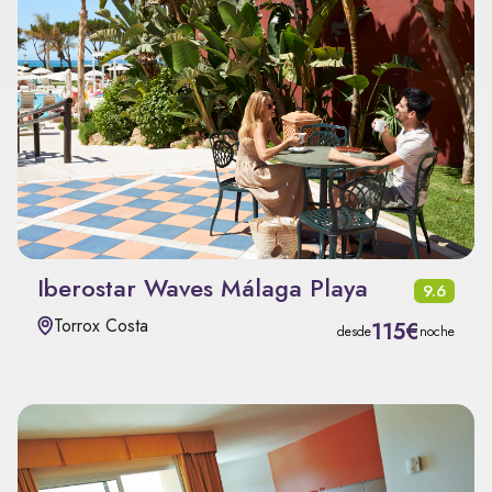
Iberostar Waves Málaga Playa
9.6
Torrox Costa
115€
desde
noche