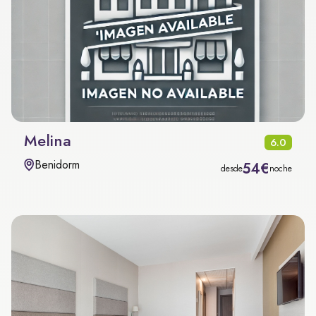
Melina
6.0
Benidorm
54€
desde
noche