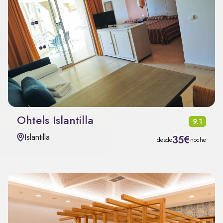
Ohtels Islantilla
9.1
Islantilla
35€
desde
noche