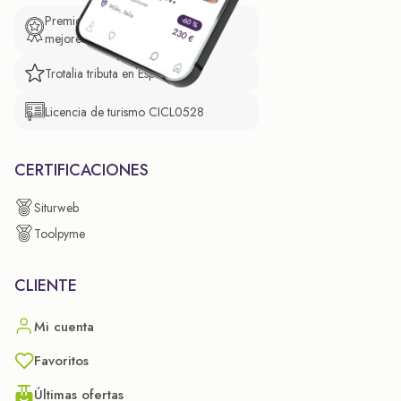
Premio de El Confidencial a las
mejores prácticas empresariales.
Trotalia tributa en España
Licencia de turismo CICL0528
CERTIFICACIONES
Siturweb
Toolpyme
CLIENTE
Mi cuenta
Favoritos
Últimas ofertas