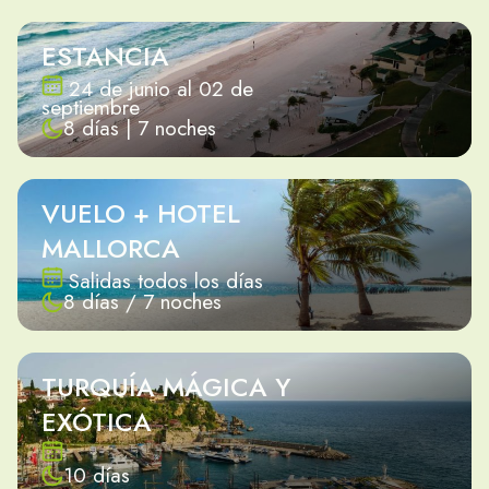
ESTANCIA
24 de junio al 02 de
septiembre
8 días | 7 noches
VUELO + HOTEL
MALLORCA
Salidas todos los días
8 días / 7 noches
TURQUÍA MÁGICA Y
EXÓTICA
10 días