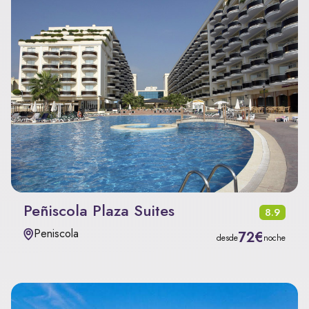
Peñiscola Plaza Suites
8.9
Peniscola
72€
desde
noche