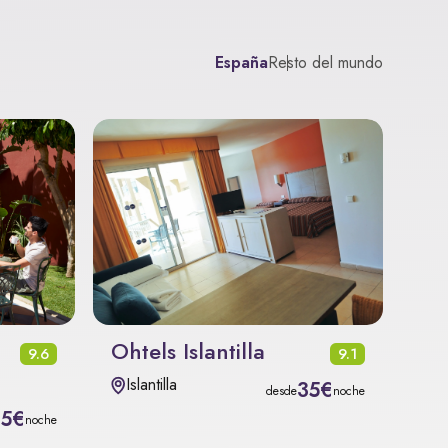
España
Resto del mundo
Ohtels Islantilla
9.6
9.1
Islantilla
35€
desde
noche
15€
noche