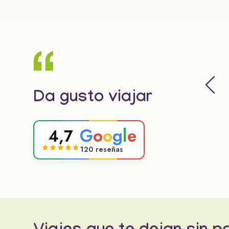
Da gusto viajar
G
o
o
g
l
e
4,7
120 reseñas