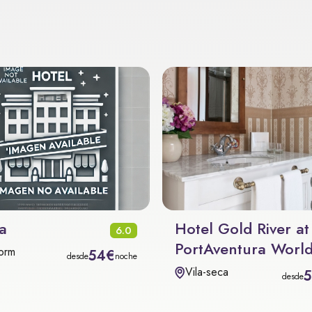
a
Hotel Gold River at
6.0
PortAventura Worl
orm
54€
desde
noche
Vila-seca
desde