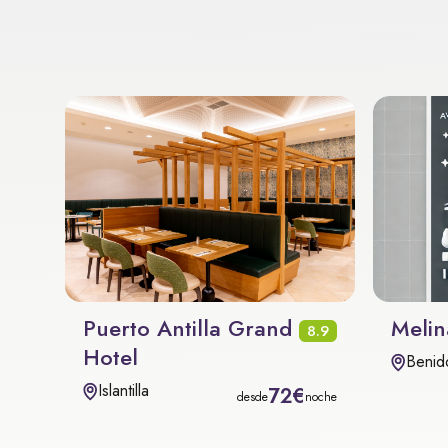
Puerto Antilla Grand
Melin
8.9
Hotel
Benid
Islantilla
72€
desde
noche