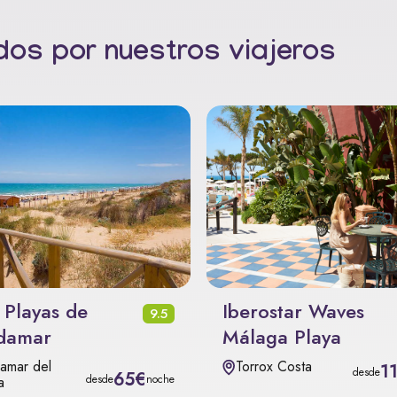
os por nuestros viajeros
 Playas de
Iberostar Waves
9.5
damar
Málaga Playa
amar del
Torrox Costa
1
desde
65€
desde
noche
a