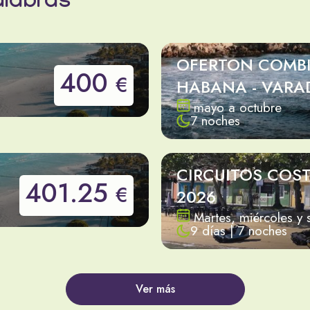
alabras
OFERTON COMB
400
€
HABANA - VARA
mayo a octubre
7 noches
CIRCUITOS COS
401.25
€
2026
Martes, miércoles y
9 días | 7 noches
Ver más