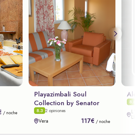
Playazimbali Soul
Al
Collection by Senator
8.
8.3
2 opiniones
€
L
/ noche
L
117€
Vera
/ noche