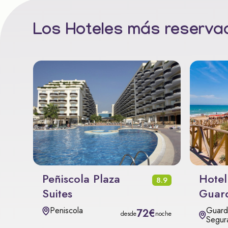
Los Hoteles más reservad
Peñiscola Plaza
Hotel
8.9
Suites
Guar
Guard
Peniscola
72€
desde
noche
Segur