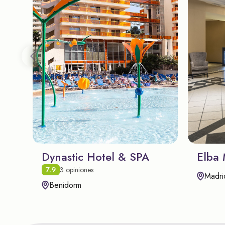
Dynastic Hotel & SPA
Elba 
7.9
3 opiniones
Madri
Benidorm