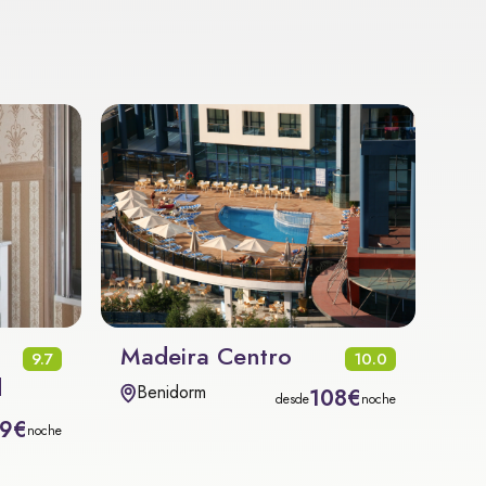
Madeira Centro
9.7
10.0
d
Benidorm
108€
desde
noche
59€
noche