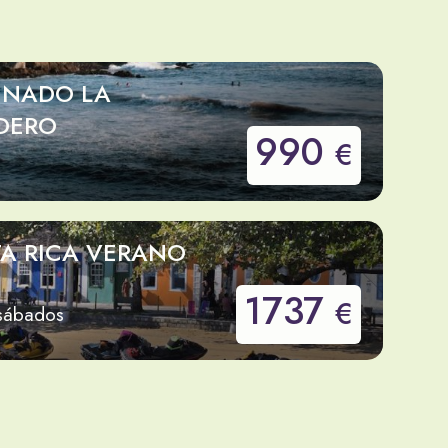
INADO LA
DERO
990
€
TA RICA VERANO
1737
€
 sábados