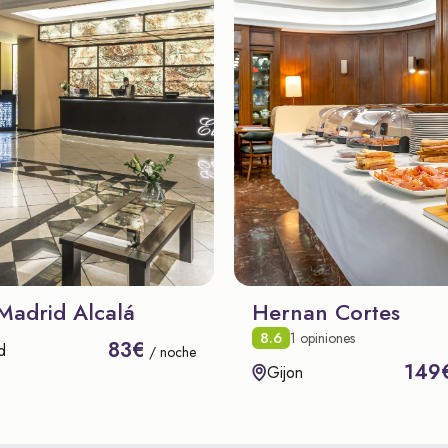
Madrid Alcalá
Hernan Cortes
8.6
1 opiniones
83€
d
/ noche
149
Gijon