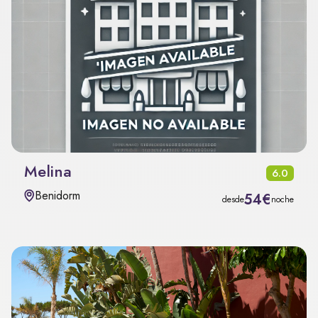
Melina
6.0
Benidorm
54€
desde
noche