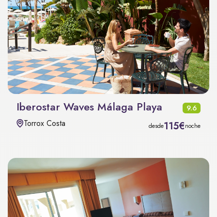
Iberostar Waves Málaga Playa
9.6
Torrox Costa
115€
desde
noche