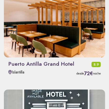
Puerto Antilla Grand Hotel
8.9
Islantilla
72€
desde
noche