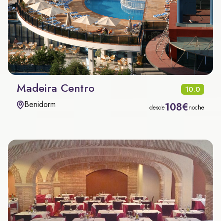
Madeira Centro
10.0
Benidorm
108€
desde
noche