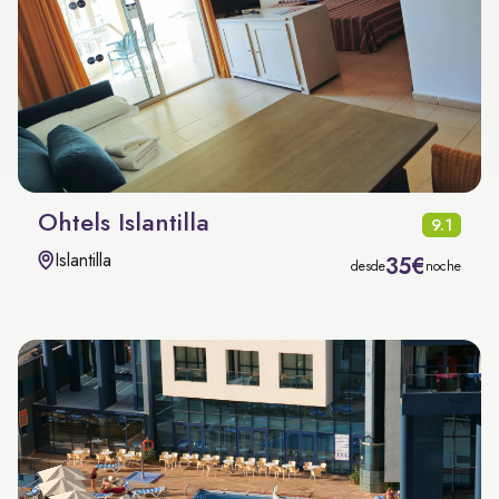
Ohtels Islantilla
9.1
Islantilla
35€
desde
noche