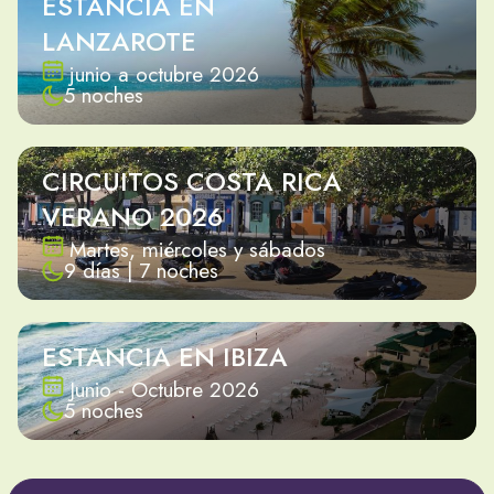
ESTANCIA EN
LANZAROTE
junio a octubre 2026
5 noches
CIRCUITOS COSTA RICA
VERANO 2026
Martes, miércoles y sábados
9 días | 7 noches
ESTANCIA EN IBIZA
Junio - Octubre 2026
5 noches