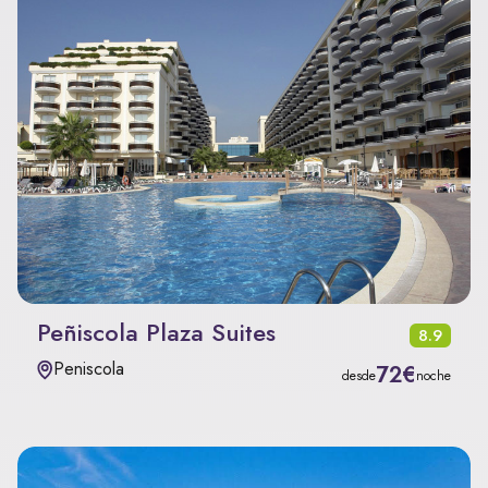
Peñiscola Plaza Suites
8.9
Peniscola
72€
desde
noche