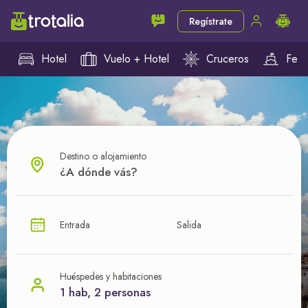
Regístrate
Hotel
Vuelo + Hotel
Cruceros
Ferr
Destino o alojamiento
¿CUÁL VA A SER TU PRÓXIMO TROTE?
Entrada
Salida
Ahorra en tus viajes con
nuestras ofertas
Huéspedes y habitaciones
1 hab, 2 personas