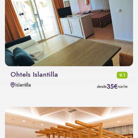
Ohtels Islantilla
9.1
Islantilla
35€
desde
noche