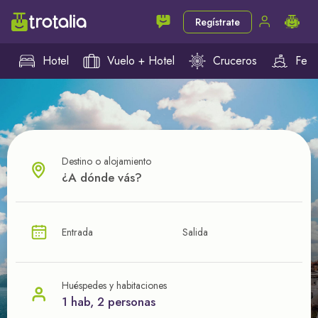
Regístrate
Hotel
Vuelo + Hotel
Cruceros
Ferr
Destino o alojamiento
¿CUÁL VA A SER TU PRÓXIMO TROTE?
Entrada
Salida
Ahorra en tus viajes con
nuestras ofertas
Huéspedes y habitaciones
1 hab, 2 personas