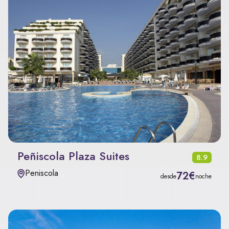
Peñiscola Plaza Suites
8.9
Peniscola
72€
desde
noche