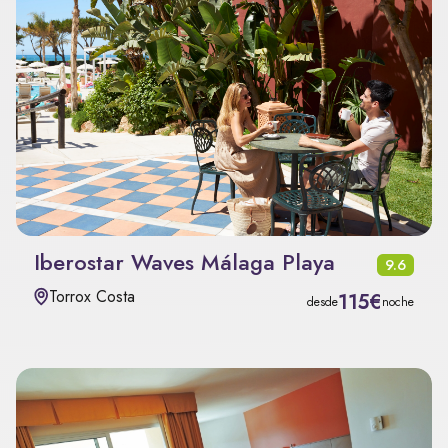
Iberostar Waves Málaga Playa
9.6
Torrox Costa
115€
desde
noche