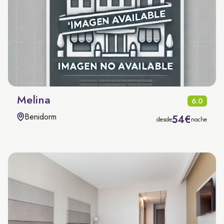
Melina
6.0
Benidorm
54€
desde
noche