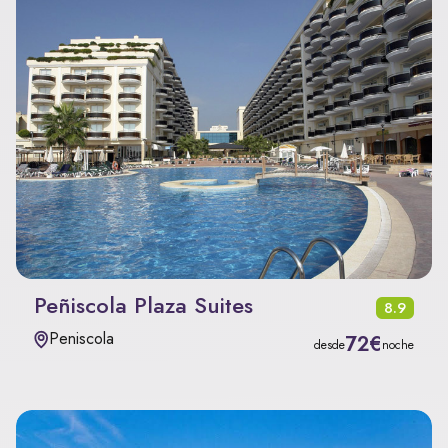
Peñiscola Plaza Suites
8.9
Peniscola
72€
desde
noche