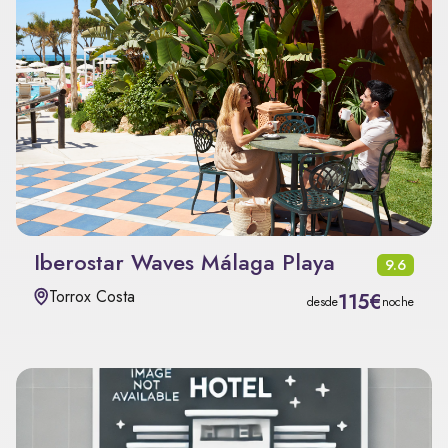
Iberostar Waves Málaga Playa
9.6
Torrox Costa
115€
desde
noche