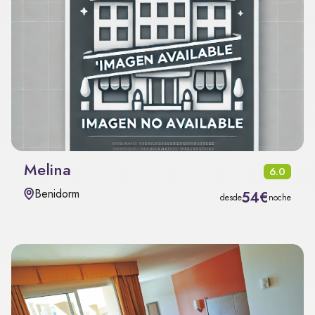
Melina
6.0
Benidorm
54€
desde
noche