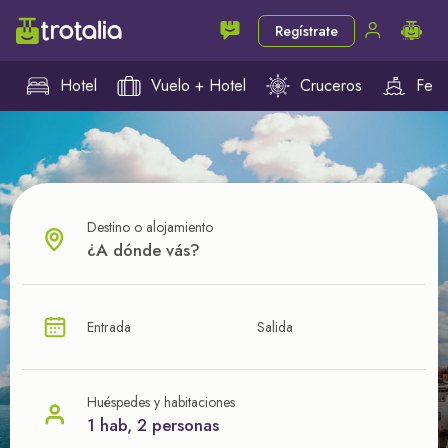
Regístrate
Hotel
Vuelo + Hotel
Cruceros
Ferr
Destino o alojamiento
¿CUÁL VA A SER TU PRÓXIMO TROTE?
Entrada
Salida
Ahorra en tus viajes con
nuestras ofertas
Huéspedes y habitaciones
1 hab, 2 personas