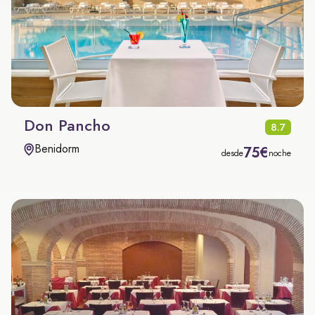
Don Pancho
8.7
Benidorm
75€
desde
noche