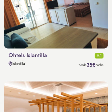
Ohtels Islantilla
9.1
Islantilla
35€
desde
noche