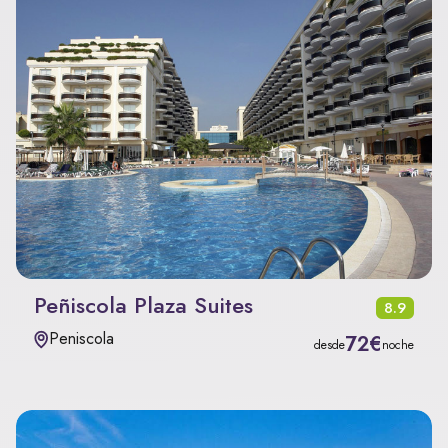
Peñiscola Plaza Suites
8.9
Peniscola
72€
desde
noche