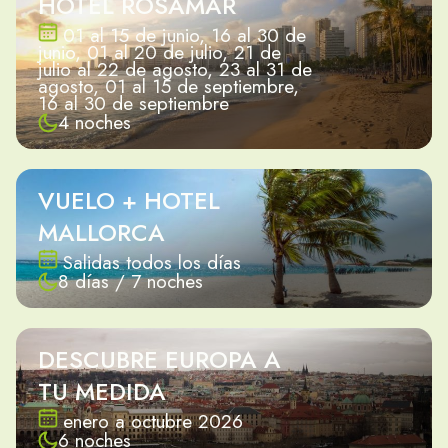
HOTEL ROSAMAR
01 al 15 de junio, 16 al 30 de
junio, 01 al 20 de julio, 21 de
julio al 22 de agosto, 23 al 31 de
agosto, 01 al 15 de septiembre,
16 al 30 de septiembre
4 noches
VUELO + HOTEL
MALLORCA
Salidas todos los días
8 días / 7 noches
DESCUBRE EUROPA A
TU MEDIDA
enero a octubre 2026
6 noches