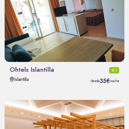
Ohtels Islantilla
9.1
Islantilla
35€
desde
noche