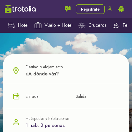
Regístrate
Hotel
Vuelo + Hotel
Cruceros
Ferr
Destino o alojamiento
¿CUÁL VA A SER TU PRÓXIMO TROTE?
Entrada
Salida
Ahorra en tus viajes con
nuestras ofertas
Huéspedes y habitaciones
1 hab, 2 personas