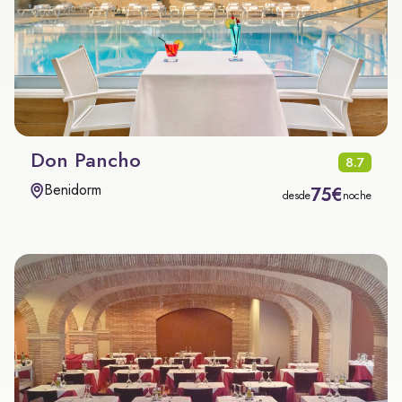
Don Pancho
8.7
Benidorm
75€
desde
noche