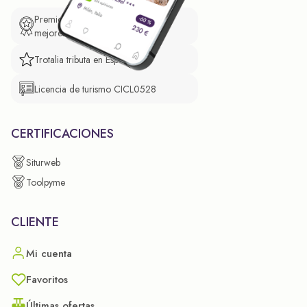
Premio de El Confidencial a las
mejores prácticas empresariales.
Trotalia tributa en España
Licencia de turismo CICL0528
CERTIFICACIONES
Siturweb
Toolpyme
CLIENTE
Mi cuenta
Favoritos
Últimas ofertas