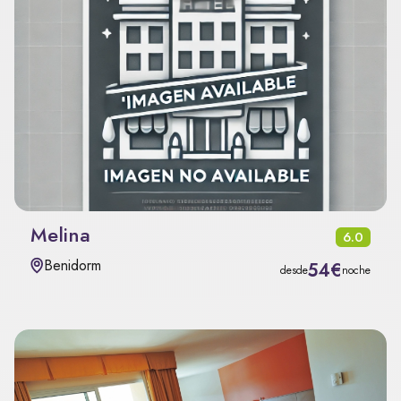
Melina
6.0
Benidorm
54€
desde
noche