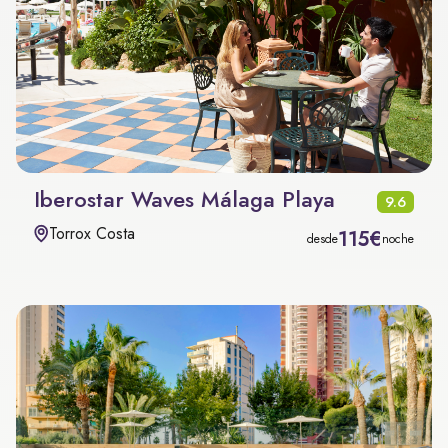
Iberostar Waves Málaga Playa
9.6
Torrox Costa
115€
desde
noche