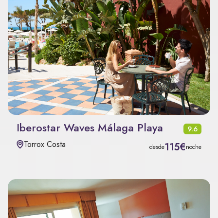
Iberostar Waves Málaga Playa
9.6
Torrox Costa
115€
desde
noche