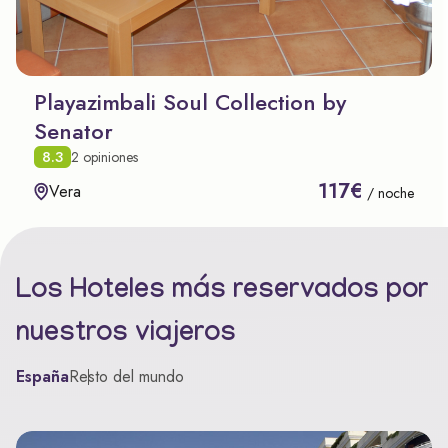
Playazimbali Soul Collection by
Senator
8.3
2 opiniones
117€
Vera
/ noche
Los Hoteles más reservados por
nuestros viajeros
España
Resto del mundo