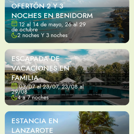
OFERTÓN 2 Y 3
NOCHES EN BENIDORM
12 al 14 de mayo, 26 al 29
de octubre
2 noches Y 3 noches
ESCAPADA DE
VACACIONES EN
FAMILIA
03/07 al 23/07, 23/08 al
29/08
4 a 7 noches
ESTANCIA EN
LANZAROTE