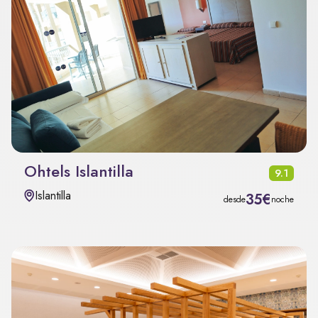
Ohtels Islantilla
9.1
Islantilla
35€
desde
noche