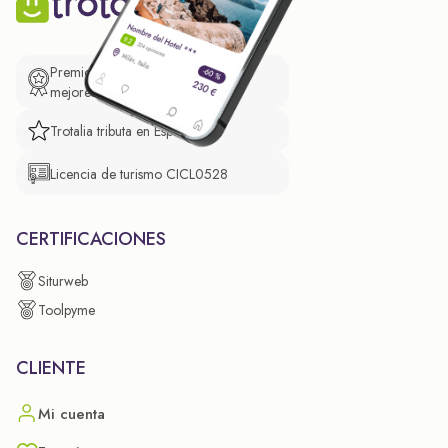
Premio de El Confidencial a las
mejores prácticas empresariales.
Trotalia tributa en España
Licencia de turismo CICL0528
CERTIFICACIONES
Siturweb
Toolpyme
CLIENTE
Mi cuenta