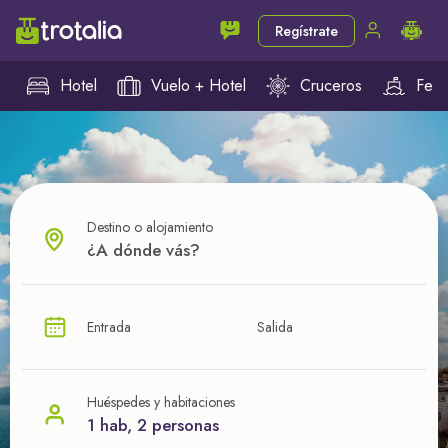
Regístrate
Hotel
Vuelo + Hotel
Cruceros
Ferr
Destino o alojamiento
¿CUÁL VA A SER TU PRÓXIMO TROTE?
Entrada
Salida
Ahorra en tus viajes con
nuestras ofertas
Huéspedes y habitaciones
1 hab, 2 personas