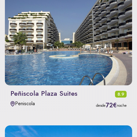
Peñiscola Plaza Suites
8.9
Peniscola
72€
desde
noche