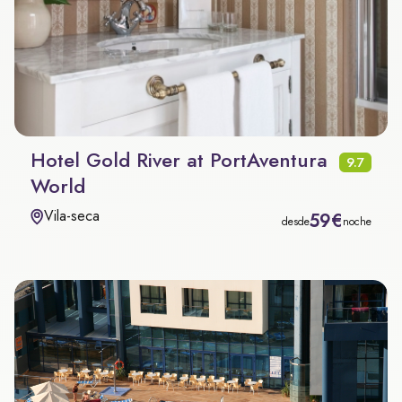
Hotel Gold River at PortAventura
9.7
World
Vila-seca
59€
desde
noche