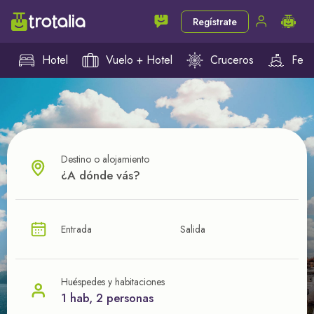
Regístrate
Hotel
Vuelo + Hotel
Cruceros
Ferr
Destino o alojamiento
¿CUÁL VA A SER TU PRÓXIMO TROTE?
Entrada
Salida
Ahorra en tus viajes con
nuestras ofertas
Huéspedes y habitaciones
1 hab, 2 personas