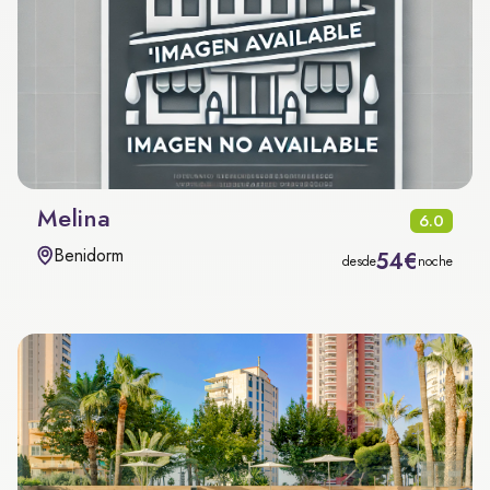
Melina
6.0
Benidorm
54€
desde
noche