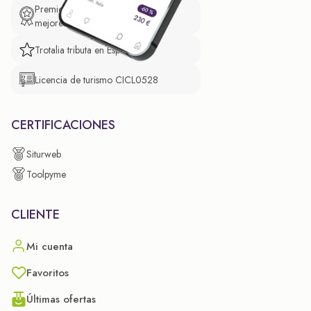
Premio de El Confidencial a las
mejores prácticas empresariales.
Trotalia tributa en España
Licencia de turismo CICL0528
CERTIFICACIONES
Siturweb
Toolpyme
CLIENTE
Mi cuenta
Favoritos
Últimas ofertas