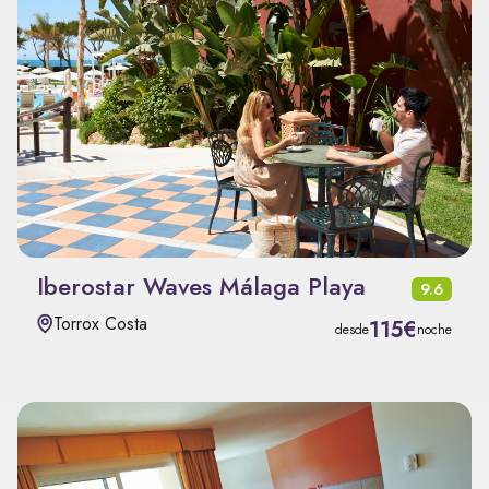
Iberostar Waves Málaga Playa
9.6
Torrox Costa
115€
desde
noche