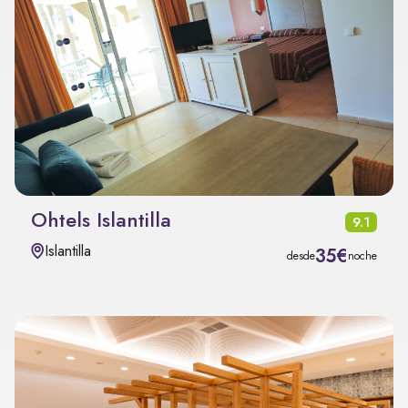
Ohtels Islantilla
9.1
Islantilla
35€
desde
noche