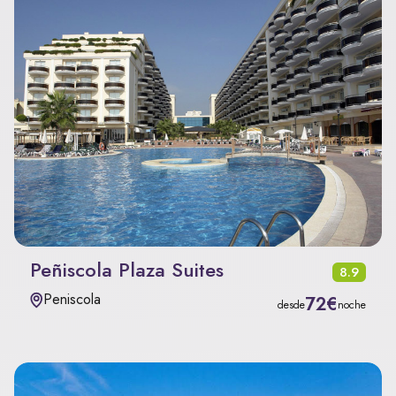
Peñiscola Plaza Suites
8.9
Peniscola
72€
desde
noche