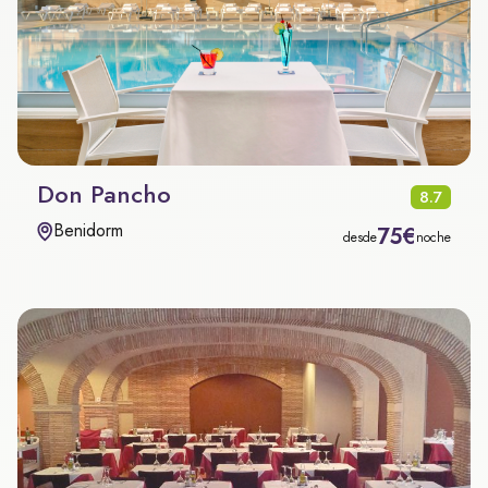
Don Pancho
8.7
Benidorm
75€
desde
noche