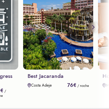
gress
Best Jacaranda
Ho
76€
Costa Adeje
M
/ noche
8€
/
he