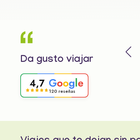
Da gusto viajar
G
o
o
g
l
e
4,7
120 reseñas