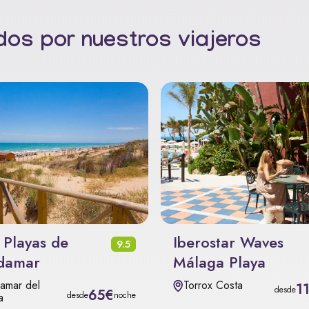
os por nuestros viajeros
 Playas de
Iberostar Waves
9.5
damar
Málaga Playa
amar del
Torrox Costa
1
desde
65€
desde
noche
a