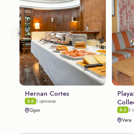
Hernan Cortes
Playa
Colle
8.6
1 opiniones
8.3
Gijon
2 o
Vera