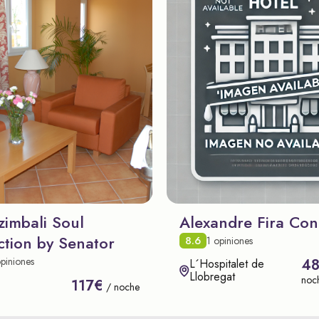
zimbali Soul
Alexandre Fira Con
ction by Senator
8.6
1 opiniones
piniones
4
L´Hospitalet de
Llobregat
noc
117€
/ noche