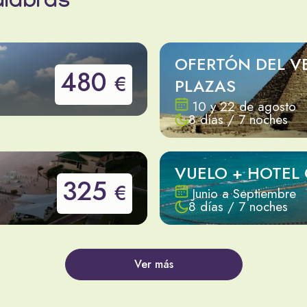
alabras
OFERTÓN DEL V
480
€
PLAZAS
10 y 22 de agosto
8 días / 7 noches
VUELO + HOTEL
325
€
Junio a Septiembre
8 días / 7 noches
Ver más