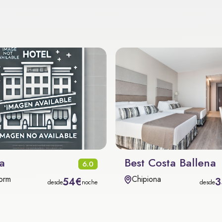
a
Best Costa Ballena
6.0
orm
Chipiona
54€
3
desde
noche
desde