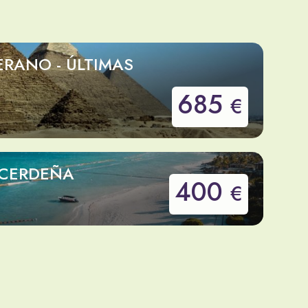
ERANO - ÚLTIMAS
685
€
 CERDEÑA
400
€