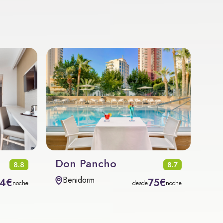
Don Pancho
8.8
8.7
Benidorm
4€
75€
noche
desde
noche