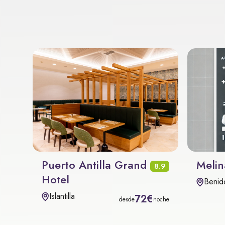
Puerto Antilla Grand
Melin
8.9
Hotel
Benid
Islantilla
72€
desde
noche