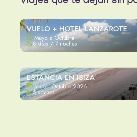
Viajes que te dejan sin p
VUELO + HOTEL LANZAROTE
Mayo a Octubre
8 días / 7 noches
ESTANCIA EN IBIZA
Junio - Octubre 2026
5 noches