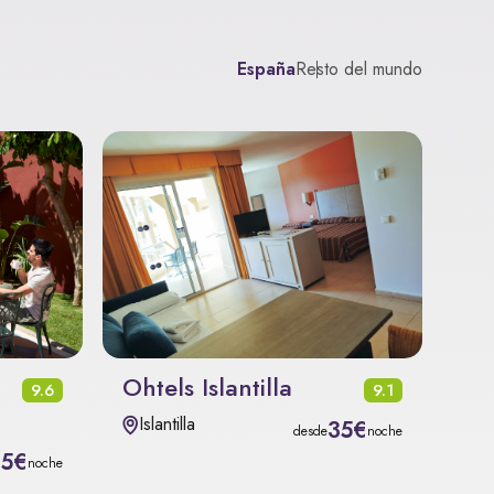
España
Resto del mundo
Ohtels Islantilla
9.6
9.1
Islantilla
35€
desde
noche
15€
noche