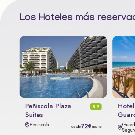
Los Hoteles más reservad
Peñiscola Plaza
Hotel
8.9
Suites
Guar
Guard
Peniscola
72€
desde
noche
Segur