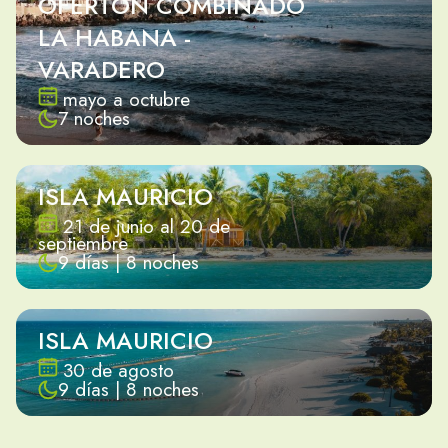
OFERTON COMBINADO
LA HABANA -
VARADERO
mayo a octubre
7 noches
ISLA MAURICIO
21 de junio al 20 de
septiembre
9 días | 8 noches
ISLA MAURICIO
30 de agosto
9 días | 8 noches