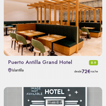
Puerto Antilla Grand Hotel
8.9
Islantilla
72€
desde
noche