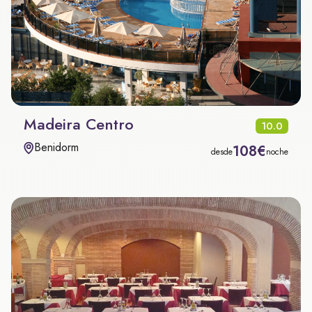
Madeira Centro
10.0
Benidorm
108€
desde
noche