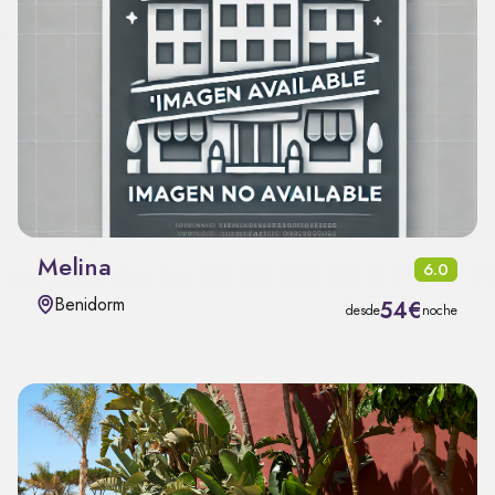
Melina
6.0
Benidorm
54€
desde
noche