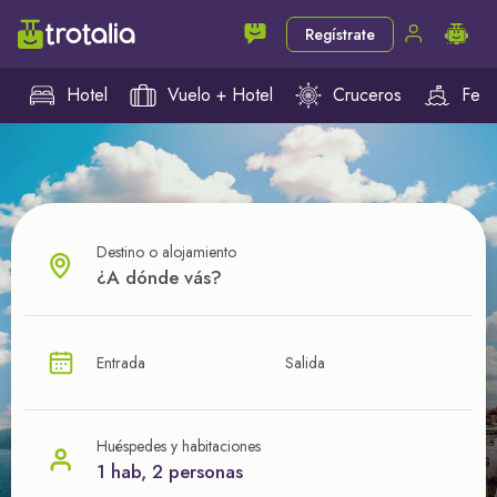
Regístrate
Hotel
Vuelo + Hotel
Cruceros
Ferr
Destino o alojamiento
¿CUÁL VA A SER TU PRÓXIMO TROTE?
Entrada
Salida
Ahorra en tus viajes con
nuestras ofertas
Huéspedes y habitaciones
1 hab, 2 personas