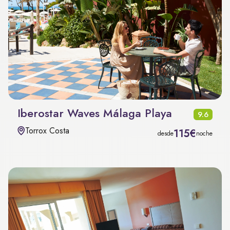
Iberostar Waves Málaga Playa
9.6
Torrox Costa
115€
desde
noche