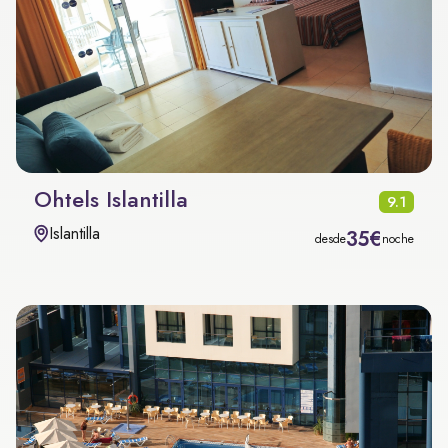
Ohtels Islantilla
9.1
Islantilla
35€
desde
noche