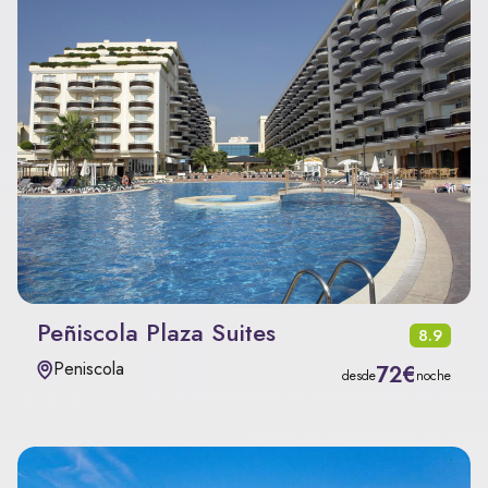
Peñiscola Plaza Suites
8.9
Peniscola
72€
desde
noche