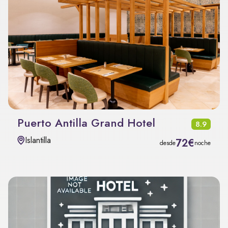
Puerto Antilla Grand Hotel
8.9
Islantilla
72€
desde
noche