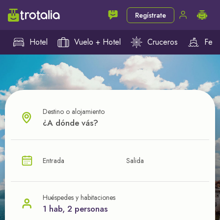
Regístrate
Hotel
Vuelo + Hotel
Cruceros
Ferr
Destino o alojamiento
¿CUÁL VA A SER TU PRÓXIMO TROTE?
Entrada
Salida
Ahorra en tus viajes con
nuestras ofertas
Huéspedes y habitaciones
1 hab, 2 personas