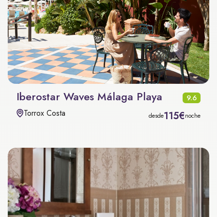
Iberostar Waves Málaga Playa
9.6
Torrox Costa
115€
desde
noche