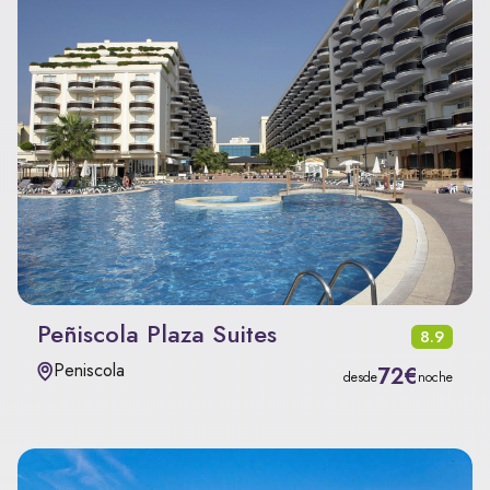
Peñiscola Plaza Suites
8.9
Peniscola
72€
desde
noche