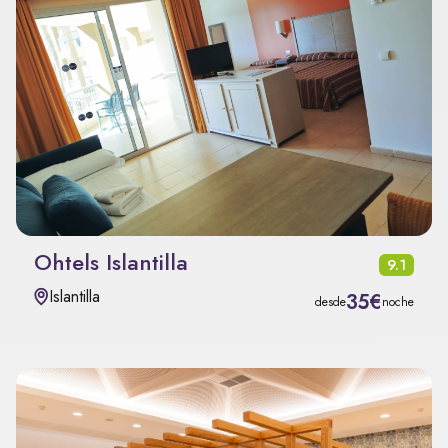
Ohtels Islantilla
9.1
Islantilla
35€
desde
noche