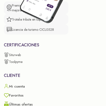
Premio de El Confidencial a las
mejores prácticas empresariales.
Trotalia tributa en España
Licencia de turismo CICL0528
CERTIFICACIONES
Siturweb
Toolpyme
CLIENTE
Mi cuenta
Favoritos
Últimas ofertas