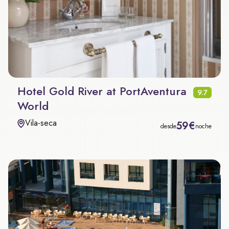
Hotel Gold River at PortAventura
9.7
World
Vila-seca
59€
desde
noche