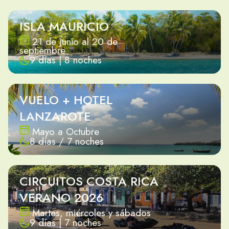
ISLA MAURICIO
21 de junio al 20 de
septiembre
9 días | 8 noches
VUELO + HOTEL
LANZAROTE
Mayo a Octubre
8 días / 7 noches
CIRCUITOS COSTA RICA
VERANO 2026
Martes, miércoles y sábados
9 días | 7 noches