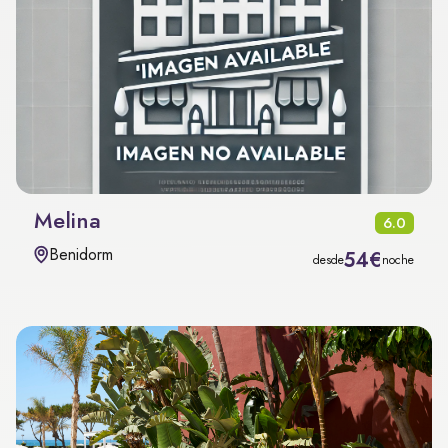
Melina
6.0
Benidorm
54€
desde
noche