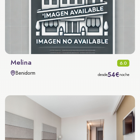
Melina
6.0
Benidorm
54€
desde
noche