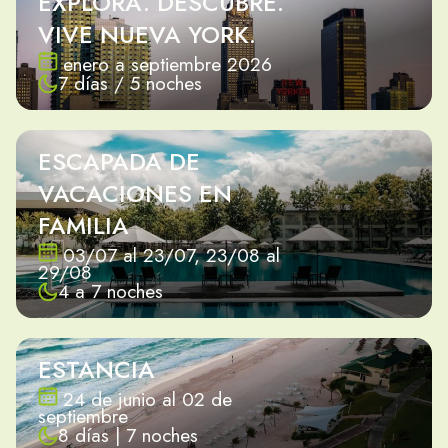
EXPLORA. DESCUBRE.
VIVE NUEVA YORK.
enero a septiembre 2026
7 días / 5 noches
ESCAPADA DE
VACACIONES EN
FAMILIA
03/07 al 23/07, 23/08 al
29/08
4 a 7 noches
ESTANCIA
24 de junio al 02 de
septiembre
8 días | 7 noches