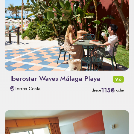
Iberostar Waves Málaga Playa
9.6
Torrox Costa
115€
desde
noche