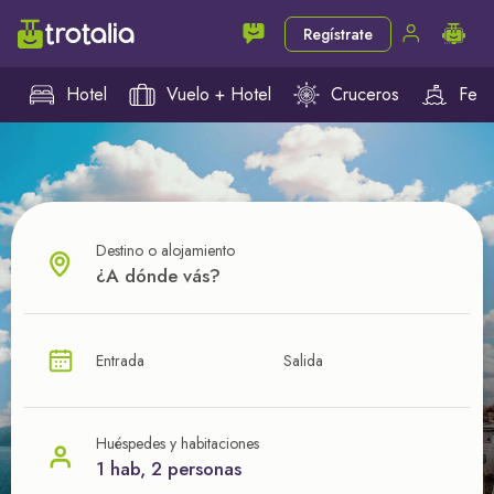
Regístrate
Hotel
Vuelo + Hotel
Cruceros
Ferr
Destino o alojamiento
¿CUÁL VA A SER TU PRÓXIMO TROTE?
Entrada
Salida
Ahorra en tus viajes con
nuestras ofertas
Huéspedes y habitaciones
1 hab, 2 personas