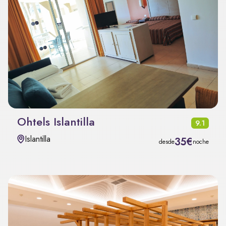
Ohtels Islantilla
9.1
Islantilla
35€
desde
noche