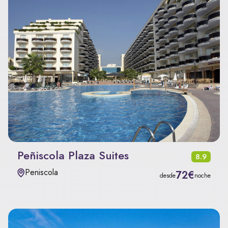
Peñiscola Plaza Suites
8.9
Peniscola
72€
desde
noche