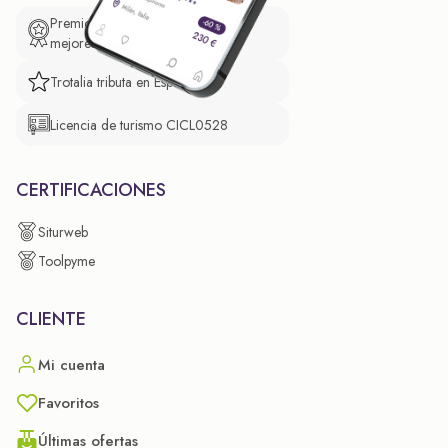
Premio de El Confidencial a las
mejores prácticas empresariales.
Trotalia tributa en España
Licencia de turismo CICL0528
CERTIFICACIONES
Siturweb
Toolpyme
CLIENTE
Mi cuenta
Favoritos
Últimas ofertas